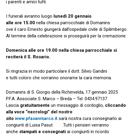
i parenti e amici tutti.
I funerali avranno luogo
lunedì 20 gennaio
alle ore 15.00
nella chiesa parrocchiale di Domanins
ove il caro Ernesto giungerà dall’ospedale civile di Spilimbergo.
Al termine della celebrazione si proseguirà per la cremazione.
Domenica alle ore 19.00 nella chiesa parrocchiale si
reciterà il S. Rosario.
Si ringrazia in modo particolare il dott. Silvio Gandini
e tutti coloro che vorranno onorarne la cara memoria.
Domanins di S. Giorgio della Richinvelda, 17 gennaio 2025
P.F.A. Associate S. Marco – Breda – Tel. 0434.97137
Lascia
gratuitamente
un messaggio di cordoglio,
cliccando
alla voce “necrologi” del nostro
sito
www.pfasanmarco.it
sarà nostra cura consegnarlo ai
congiunti di Luisa Pasut .Tutti i pensieri verranno
anche
stampati e consegnati
ai congiunti in ricordo