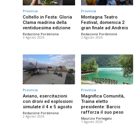
Provincia
Provincia
Coltello in Festa: Gloria
Montagna Teatro
Clama madrina della
Festival, domenica 2
ventiduesima edizione
gran finale ad Andreis
Redazione Pordenone
-
Redazione Pordenone
-
3 Agosto 2026
2 Agosto 2026
Provincia
Provincia
Aviano, esercitazioni
Magnifica Comunità,
con droni ed esplosioni
Traina eletto
simulate il 4 e 5 agosto
presidente: Barcis
rafforza il suo peso
Redazione Pordenone
-
2 Agosto 2026
Maurizio Pertegato
-
1 Agosto 2026