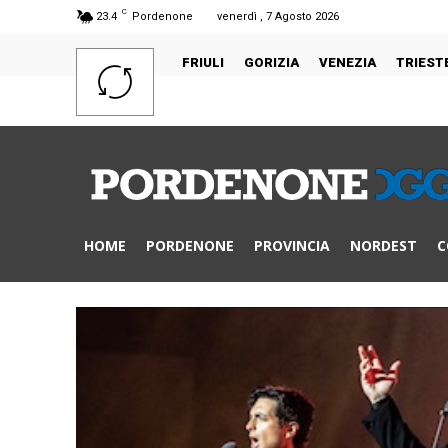
C
23.4
Pordenone
venerdì , 7 Agosto 2026
FRIULI
GORIZIA
VENEZIA
TRIEST
HOME
PORDENONE
PROVINCIA
NORDEST
C