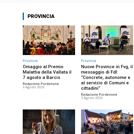
PROVINCIA
Provincia
Provincia
Omaggio al Premio
Nuove Province in Fvg, il
Malattia della Vallata il
messaggio di FdI:
7 agosto a Barcis
“Concrete, autonome e
al servizio di Comuni e
Redazione Pordenone
-
6 Agosto 2026
cittadini“
Redazione Pordenone
-
5 Agosto 2026