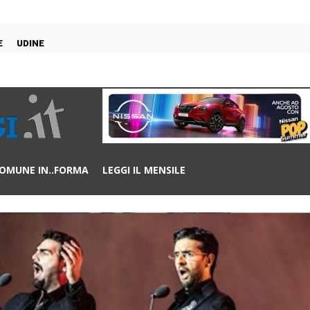
E
UDINE
OMUNE IN..FORMA
LEGGI IL MENSILE