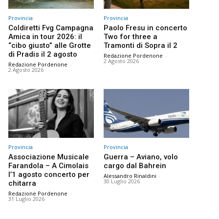
Provincia
Provincia
Coldiretti Fvg Campagna
Paolo Fresu in concerto
Amica in tour 2026: il
Two for three a
“cibo giusto” alle Grotte
Tramonti di Sopra il 2
di Pradis il 2 agosto
Redazione Pordenone
-
2 Agosto 2026
Redazione Pordenone
-
2 Agosto 2026
Provincia
Provincia
Associazione Musicale
Guerra – Aviano, volo
Farandola – A Cimolais
cargo dal Bahrein
l’1 agosto concerto per
Alessandro Rinaldini
-
30 Luglio 2026
chitarra
Redazione Pordenone
-
31 Luglio 2026