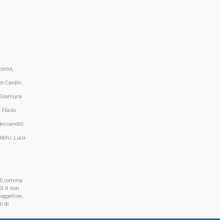
ariol,
zo Cardin,
 Gianluca
 Flavio
lessandro
ldini, Luca
, 70 comma
I.it non
oggettive,
i di