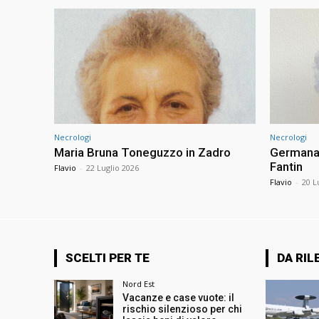
Necrologi
Necrologi
Maria Bruna Toneguzzo in Zadro
Germana 
Fantin
Flavio
-
22 Luglio 2026
Flavio
-
20 L
SCELTI PER TE
DA RIL
Nord Est
Vacanze e case vuote: il
rischio silenzioso per chi