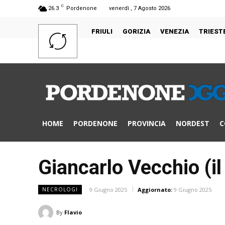
C
26.3
Pordenone
venerdì , 7 Agosto 2026
FRIULI
GORIZIA
VENEZIA
TRIEST
HOME
PORDENONE
PROVINCIA
NORDEST
C
Giancarlo Vecchio (i
9 Giugno 2025
Aggiornato:
9 Giugno 2025
NECROLOGI
By
Flavio