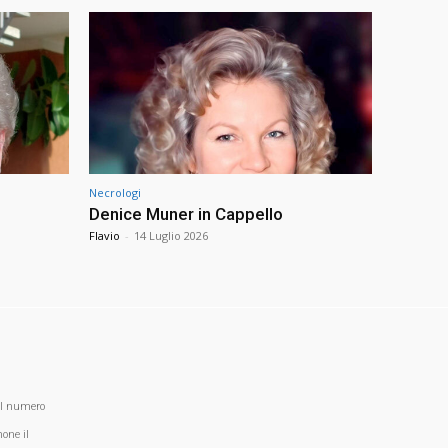
Necrologi
Denice Muner in Cappello
Flavio
-
14 Luglio 2026
al numero
one il