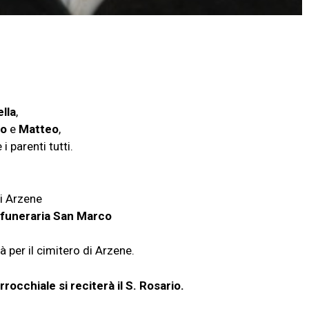
lla
,
do
e
Matteo
,
 i parenti tutti.
di Arzene
funeraria San Marco
à per il cimitero di Arzene.
rocchiale si reciterà il S. Rosario.