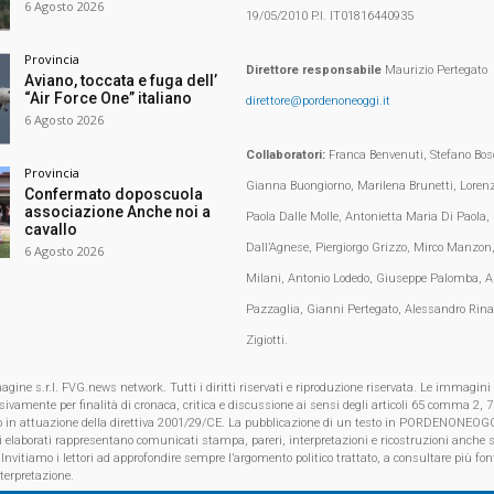
6 Agosto 2026
19/05/2010 P.I. IT01816440935
Provincia
Direttore responsabile
Maurizio Pertegato
Aviano, toccata e fuga dell’
“Air Force One” italiano
direttore@pordenoneoggi.it
6 Agosto 2026
Collaboratori:
Franca Benvenuti, Stefano Bosc
Provincia
Gianna Buongiorno, Marilena Brunetti, Loren
Confermato doposcuola
associazione Anche noi a
Paola Dalle Molle, Antonietta Maria Di Paola,
cavallo
Dall’Agnese, Piergiorgo Grizzo, Mirco Manzon,
6 Agosto 2026
Milani, Antonio Lodedo, Giuseppe Palomba, A
Pazzaglia, Gianni Pertegato, Alessandro Rina
Zigiotti.
e s.r.l. FVG.news network. Tutti i diritti riservati e riproduzione riservata. Le immagini
clusivamente per finalità di cronaca, critica e discussione ai sensi degli articoli 65 comma 2
o in attuazione della direttiva 2001/29/CE. La pubblicazione di un testo in PORDENONEOGG
i elaborati rappresentano comunicati stampa, pareri, interpretazioni e ricostruzioni anche s
 Invitiamo i lettori ad approfondire sempre l’argomento politico trattato, a consultare più font
nterpretazione.