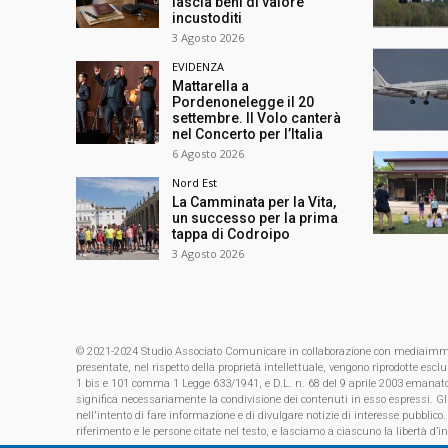
lascia beni di valore
incustoditi
3 Agosto 2026
EVIDENZA
Mattarella a
Pordenonelegge il 20
settembre. Il Volo canterà
nel Concerto per l’Italia
6 Agosto 2026
Nord Est
La Camminata per la Vita,
un successo per la prima
tappa di Codroipo
3 Agosto 2026
© 2021-2024 Studio Associato Comunicare in collaborazione con mediaimmagin
presentate, nel rispetto della proprietà intellettuale, vengono riprodotte es
1 bis e 101 comma 1 Legge 633/1941, e D.L. n. 68 del 9 aprile 2003 emanat
significa necessariamente la condivisione dei contenuti in esso espressi. Gl
nell'intento di fare informazione e di divulgare notizie di interesse pubblico.
riferimento e le persone citate nel testo, e lasciamo a ciascuno la libertà d’i