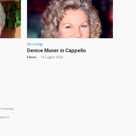
Necrologi
Denice Muner in Cappello
Flavio
-
14 Luglio 2026
al numero
one il