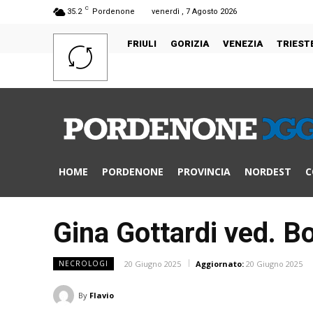
C
35.2
Pordenone
venerdì , 7 Agosto 2026
FRIULI
GORIZIA
VENEZIA
TRIEST
HOME
PORDENONE
PROVINCIA
NORDEST
C
Gina Gottardi ved. B
20 Giugno 2025
Aggiornato:
20 Giugno 2025
NECROLOGI
By
Flavio