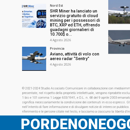
Nord Est
SHR Miner ha lanciato un
servizio gratuito di cloud
mining per i possessori di
BTC, XRP ed ETH, offrendo
guadagni giornalieri di
10.700$ o...
4 Agosto 2026
Provincia
Aviano, attività di volo con
aereo radar “Sentry”
4 Agosto 2026
© 2021-2024 Studio Associato Comunicare in collaborazione con mediaimmagin
presentate, nel rispetto della proprietà intellettuale, vengono riprodotte es
1 bis e 101 comma 1 Legge 633/1941, e D.L. n. 68 del 9 aprile 2003 emanat
significa necessariamente la condivisione dei contenuti in esso espressi. Gl
nell'intento di fare informazione e di divulgare notizie di interesse pubblico.
riferimento e le persone citate nel testo, e lasciamo a ciascuno la libertà d’i
PORDENONEOGG