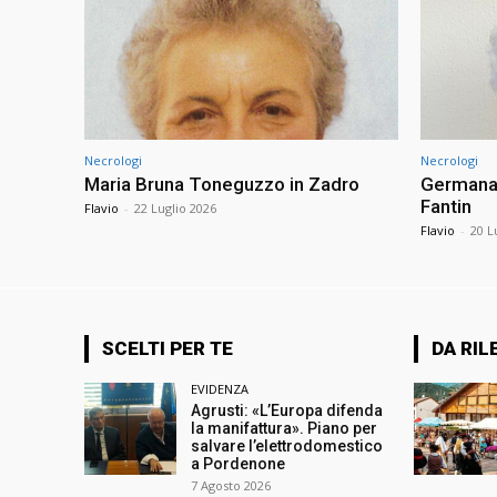
Necrologi
Necrologi
Maria Bruna Toneguzzo in Zadro
Germana 
Fantin
Flavio
-
22 Luglio 2026
Flavio
-
20 L
SCELTI PER TE
DA RIL
EVIDENZA
Agrusti: «L’Europa difenda
la manifattura». Piano per
salvare l’elettrodomestico
a Pordenone
7 Agosto 2026