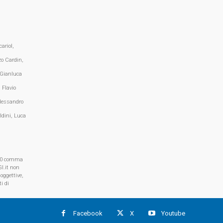
ariol,
zo Cardin,
 Gianluca
 Flavio
lessandro
ldini, Luca
, 70 comma
I.it non
oggettive,
i di
Facebook
X
Youtube