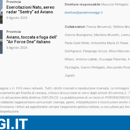
Provincia
Direttore responsabile
Maurizio Pertegato
Esercitazioni Nato, aereo
radar “Sentry” ad Aviano
direttore@pordenoneoggi.it
6 Agosto 2026
Collaboratori:
Franca Benvenuti, Stefano Bosc
Provincia
Gianna Buongiorno, Marilena Brunetti, Loren
Aviano, toccata e fuga dell’
“Air Force One” italiano
Paola Dalle Molle, Antonietta Maria Di Paola,
6 Agosto 2026
Dall’Agnese, Piergiorgo Grizzo, Mirco Manzon,
Milani, Antonio Lodedo, Giuseppe Palomba, A
Pazzaglia, Gianni Pertegato, Alessandro Rina
Zigiotti.
e s.r.l. FVG.news network. Tutti i diritti riservati e riproduzione riservata. Le immagini
clusivamente per finalità di cronaca, critica e discussione ai sensi degli articoli 65 comma 2
o in attuazione della direttiva 2001/29/CE. La pubblicazione di un testo in PORDENONEOGG
i elaborati rappresentano comunicati stampa, pareri, interpretazioni e ricostruzioni anche s
 Invitiamo i lettori ad approfondire sempre l’argomento politico trattato, a consultare più font
nterpretazione.
I.IT