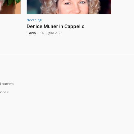
Necrologi
Denice Muner in Cappello
Flavio
-
14 Luglio 2026
al numero
one il