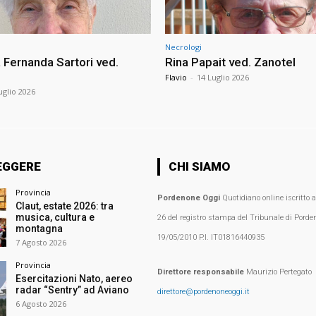
Necrologi
Fernanda Sartori ved.
Rina Papait ved. Zanotel
Flavio
-
14 Luglio 2026
uglio 2026
EGGERE
CHI SIAMO
Provincia
Pordenone Oggi
Quotidiano online iscritto 
Claut, estate 2026: tra
musica, cultura e
26 del registro stampa del Tribunale di Porden
montagna
19/05/2010 P.I. IT01816440935
7 Agosto 2026
Provincia
Direttore responsabile
Maurizio Pertegato
Esercitazioni Nato, aereo
radar “Sentry” ad Aviano
direttore@pordenoneoggi.it
6 Agosto 2026