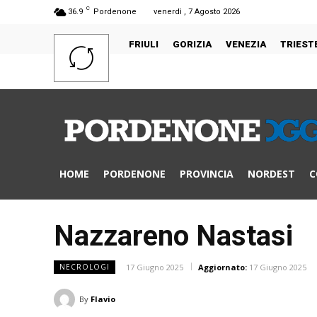
C
36.9
Pordenone
venerdì , 7 Agosto 2026
FRIULI
GORIZIA
VENEZIA
TRIEST
HOME
PORDENONE
PROVINCIA
NORDEST
C
Nazzareno Nastasi
17 Giugno 2025
Aggiornato:
17 Giugno 2025
NECROLOGI
By
Flavio