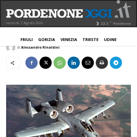
Guerra: caccia “A-10” schierati ad
Aviano
C
venerdì, 7 Agosto 2026
22.3
Pordenone
PROVINCIA
12 Giugno 2026
Aggiornato:
12 Giugno 2026
FRIULI
GORIZIA
VENEZIA
TRIESTE
UDINE
di
Alessandro Rinaldini