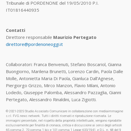
Tribunale di PORDENONE del 19/05/2010 P.I.
IT01816440935
Contatti
Direttore responsabile
Maurizio Pertegato
direttore@pordenoneoggi.it
Collaboratori: Franca Benvenuti, Stefano Boscariol, Gianna
Buongiorno, Marilena Brunetti, Lorenzo Cardin, Paola Dalle
Molle, Antonietta Maria Di Paola, Gianluca Dall’Agnese,
Piergiorgo Grizzo, Mirco Manzon, Flavio Milani, Antonio
Lodedo, Giuseppe Palomba, Alessandro Pazzaglia, Gianni
Pertegato, Alessandro Rinaldini, Luca Zigiotti.
© 2021-2025 Studio Associato Comunicare in collaborazione con mediaimmagine
s.r.l. FVG.news network. Tutti i diritti riservati e riproduzione riservata. Le
immagini presentate, nel rispetto della proprietà intellettuale, vengono riprodotte
esclusivamente per finalità di cronaca, critica e discussione ai sensi degli articoli
65 comma 2, 70 comma 1 bis e 101 comma 1 Legge 633/1941, e D.L. n. 68 del 9