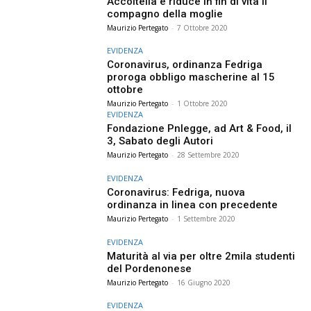
Accoltella e riduce in fin di vita il
compagno della moglie
Maurizio Pertegato
-
7 Ottobre 2020
EVIDENZA
Coronavirus, ordinanza Fedriga
proroga obbligo mascherine al 15
ottobre
Maurizio Pertegato
-
1 Ottobre 2020
EVIDENZA
Fondazione Pnlegge, ad Art & Food, il
3, Sabato degli Autori
Maurizio Pertegato
-
28 Settembre 2020
EVIDENZA
Coronavirus: Fedriga, nuova
ordinanza in linea con precedente
Maurizio Pertegato
-
1 Settembre 2020
EVIDENZA
Maturità al via per oltre 2mila studenti
del Pordenonese
Maurizio Pertegato
-
16 Giugno 2020
EVIDENZA