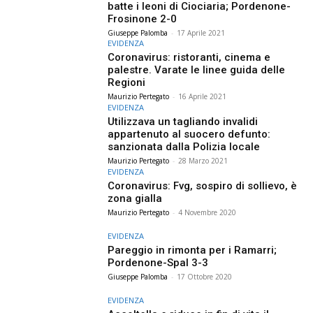
batte i leoni di Ciociaria; Pordenone-
Frosinone 2-0
Giuseppe Palomba
-
17 Aprile 2021
EVIDENZA
Coronavirus: ristoranti, cinema e
palestre. Varate le linee guida delle
Regioni
Maurizio Pertegato
-
16 Aprile 2021
EVIDENZA
Utilizzava un tagliando invalidi
appartenuto al suocero defunto:
sanzionata dalla Polizia locale
Maurizio Pertegato
-
28 Marzo 2021
EVIDENZA
Coronavirus: Fvg, sospiro di sollievo, è
zona gialla
Maurizio Pertegato
-
4 Novembre 2020
EVIDENZA
Pareggio in rimonta per i Ramarri;
Pordenone-Spal 3-3
Giuseppe Palomba
-
17 Ottobre 2020
EVIDENZA