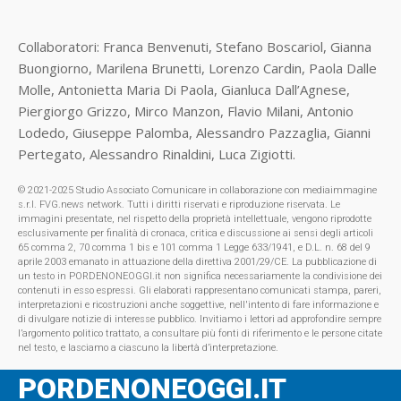
Collaboratori: Franca Benvenuti, Stefano Boscariol, Gianna
Buongiorno, Marilena Brunetti, Lorenzo Cardin, Paola Dalle
Molle, Antonietta Maria Di Paola, Gianluca Dall’Agnese,
Piergiorgo Grizzo, Mirco Manzon, Flavio Milani, Antonio
Lodedo, Giuseppe Palomba, Alessandro Pazzaglia, Gianni
Pertegato, Alessandro Rinaldini, Luca Zigiotti.
© 2021-2025 Studio Associato Comunicare in collaborazione con mediaimmagine
s.r.l. FVG.news network. Tutti i diritti riservati e riproduzione riservata. Le
immagini presentate, nel rispetto della proprietà intellettuale, vengono riprodotte
esclusivamente per finalità di cronaca, critica e discussione ai sensi degli articoli
65 comma 2, 70 comma 1 bis e 101 comma 1 Legge 633/1941, e D.L. n. 68 del 9
aprile 2003 emanato in attuazione della direttiva 2001/29/CE. La pubblicazione di
un testo in PORDENONEOGGI.it non significa necessariamente la condivisione dei
contenuti in esso espressi. Gli elaborati rappresentano comunicati stampa, pareri,
interpretazioni e ricostruzioni anche soggettive, nell'intento di fare informazione e
di divulgare notizie di interesse pubblico. Invitiamo i lettori ad approfondire sempre
l’argomento politico trattato, a consultare più fonti di riferimento e le persone citate
nel testo, e lasciamo a ciascuno la libertà d’interpretazione.
PORDENONEOGGI.IT