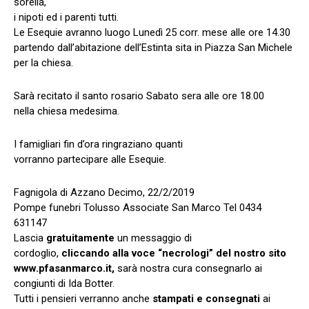
sorella,
i nipoti ed i parenti tutti.
Le Esequie avranno luogo Lunedì 25 corr. mese alle ore 14.30
partendo dall’abitazione dell’Estinta sita in Piazza San Michele
per la chiesa.
Sarà recitato il santo rosario Sabato sera alle ore 18.00
nella chiesa medesima.
I famigliari fin d’ora ringraziano quanti
vorranno partecipare alle Esequie.
Fagnigola di Azzano Decimo, 22/2/2019
Pompe funebri Tolusso Associate San Marco Tel 0434
631147
Lascia
gratuitamente
un messaggio di
cordoglio,
cliccando alla voce “necrologi” del nostro sito
www.pfasanmarco.it,
sarà nostra cura consegnarlo ai
congiunti di Ida Botter.
Tutti i pensieri verranno anche
stampati e consegnati
ai