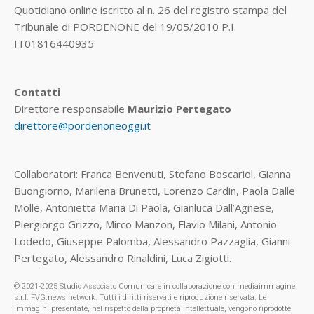
Quotidiano online iscritto al n. 26 del registro stampa del
Tribunale di PORDENONE del 19/05/2010 P.I.
IT01816440935
Contatti
Direttore responsabile
Maurizio Pertegato
direttore@pordenoneoggi.it
Collaboratori: Franca Benvenuti, Stefano Boscariol, Gianna
Buongiorno, Marilena Brunetti, Lorenzo Cardin, Paola Dalle
Molle, Antonietta Maria Di Paola, Gianluca Dall’Agnese,
Piergiorgo Grizzo, Mirco Manzon, Flavio Milani, Antonio
Lodedo, Giuseppe Palomba, Alessandro Pazzaglia, Gianni
Pertegato, Alessandro Rinaldini, Luca Zigiotti.
© 2021-2025 Studio Associato Comunicare in collaborazione con mediaimmagine
s.r.l. FVG.news network. Tutti i diritti riservati e riproduzione riservata. Le
immagini presentate, nel rispetto della proprietà intellettuale, vengono riprodotte