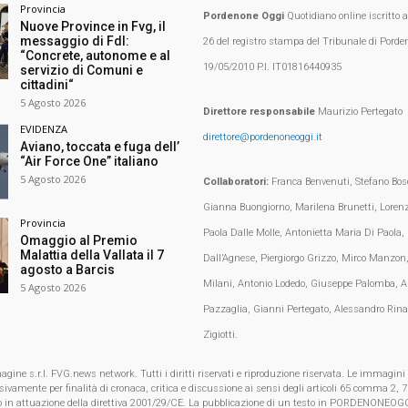
Provincia
Pordenone Oggi
Quotidiano online iscritto 
Nuove Province in Fvg, il
messaggio di FdI:
26 del registro stampa del Tribunale di Porden
“Concrete, autonome e al
19/05/2010 P.I. IT01816440935
servizio di Comuni e
cittadini“
5 Agosto 2026
Direttore responsabile
Maurizio Pertegato
EVIDENZA
direttore@pordenoneoggi.it
Aviano, toccata e fuga dell’
“Air Force One” italiano
5 Agosto 2026
Collaboratori:
Franca Benvenuti, Stefano Bosc
Gianna Buongiorno, Marilena Brunetti, Loren
Provincia
Paola Dalle Molle, Antonietta Maria Di Paola,
Omaggio al Premio
Malattia della Vallata il 7
Dall’Agnese, Piergiorgo Grizzo, Mirco Manzon,
agosto a Barcis
Milani, Antonio Lodedo, Giuseppe Palomba, A
5 Agosto 2026
Pazzaglia, Gianni Pertegato, Alessandro Rina
Zigiotti.
e s.r.l. FVG.news network. Tutti i diritti riservati e riproduzione riservata. Le immagini
clusivamente per finalità di cronaca, critica e discussione ai sensi degli articoli 65 comma 2
o in attuazione della direttiva 2001/29/CE. La pubblicazione di un testo in PORDENONEOGG