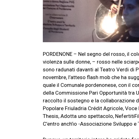
PORDENONE – Nel segno del rosso, il colo
violenza sulle donne, – rosso nelle sciarpe, 
sono radunati davanti al Teatro Verdi di
novembre, l’atteso flash mob che ha suggel
quale il Comunale pordenonese, con il con
della Commissione Pari Opportunità tra
raccolto il sostegno e la collaborazione d
Popolare Friuladria Crédit Agricole, Voc
Thesis, Adotta uno spettacolo, NefertitiF
C’entro anch’io -Associazione Sviluppo e T