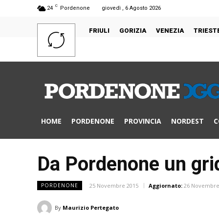
C
24
Pordenone
giovedì , 6 Agosto 2026
FRIULI
GORIZIA
VENEZIA
TRIEST
HOME
PORDENONE
PROVINCIA
NORDEST
C
Da Pordenone un grid
25 Novembre 2015
Aggiornato:
26 Novembre
PORDENONE
By
Maurizio Pertegato