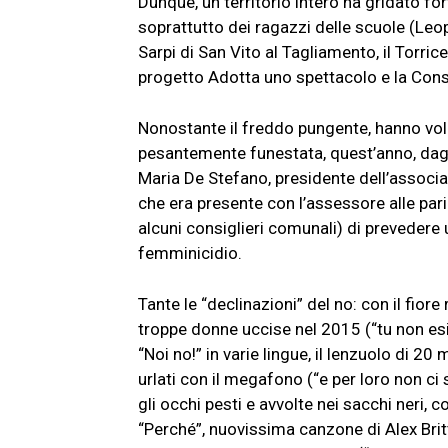
Dunque, un territorio intero ha gridato fort
soprattutto dei ragazzi delle scuole (Leop
Sarpi di San Vito al Tagliamento, il Torricel
progetto Adotta uno spettacolo e la Cons
Nonostante il freddo pungente, hanno volut
pesantemente funestata, quest’anno, dagl
Maria De Stefano, presidente dell’associa
che era presente con l’assessore alle par
alcuni consiglieri comunali) di prevedere 
femminicidio.
Tante le “declinazioni” del no: con il fiore
troppe donne uccise nel 2015 (“tu non esis
“Noi no!” in varie lingue, il lenzuolo di 20
urlati con il megafono (“e per loro non ci
gli occhi pesti e avvolte nei sacchi neri,
“Perché”, nuovissima canzone di Alex Bri