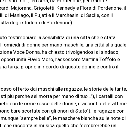
e il suo “no!”, ieri sera, da Pordenone, per tramite
ardi Majorana, Grigoletti, Kennedy e Flora di Pordenone, il
li di Maniago, il Pujati e il Marchesini di Sacile, con il
ulta degli studenti di Pordenone).
o testimoniare la sensibilità di una città che è stata
i omicidi di donne per mano maschile, una città alla quale
zione Voce Donna, ha chiesto (rivolgendosi al sindaco,
i opportunità Flavio Moro, l’assessore Martina Toffolo e
una targa proprio in ricordo di queste donne e contro il
 rosso offerto dai maschi alle ragazze, le storie delle tante,
ti più perché sei morta per mano di tuo…”), i cartelli con
 metri con le orme rosse delle donne, i racconti delle vittime
 sono bare scortate con gli onori di Stato”), le ragazze con
 comunque “sempre belle”, le maschere bianche sulle note di
tti che racconta in musica quello che “sembrerebbe un