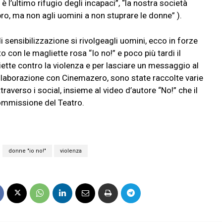
 è l’ultimo rifugio degli incapaci”, “la nostra società
ro, ma non agli uomini a non stuprare le donne” ).
 sensibilizzazione si rivolgeagli uomini, ecco in forze
o con le magliette rosa “Io no!” e poco più tardi il
ette contro la violenza e per lasciare un messaggio al
collaborazione con Cinemazero, sono state raccolte varie
averso i social, insieme al video d’autore “No!” che il
commissione del Teatro.
donne "io no!"
violenza