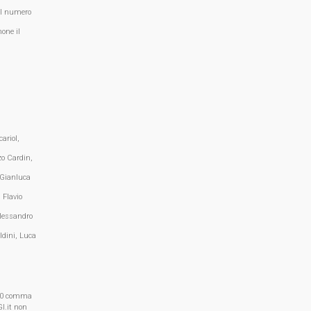
al numero
one il
ariol,
zo Cardin,
 Gianluca
 Flavio
lessandro
ldini, Luca
, 70 comma
I.it non