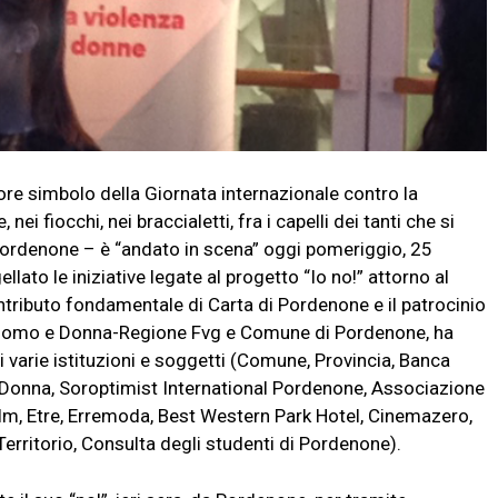
re simbolo della Giornata internazionale contro la
nei fiocchi, nei braccialetti, fra i capelli dei tanti che si
 Pordenone – è “andato in scena” oggi pomeriggio, 25
lato le iniziative legate al progetto “Io no!” attorno al
tributo fondamentale di Carta di Pordenone e il patrocinio
 Uomo e Donna-Regione Fvg e Comune di Pordenone, ha
i varie istituzioni e soggetti (Comune, Provincia, Banca
e Donna, Soroptimist International Pordenone, Associazione
ilm, Etre, Erremoda, Best Western Park Hotel, Cinemazero,
erritorio, Consulta degli studenti di Pordenone).