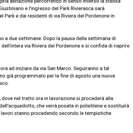
opria abitazione percorrendo in senso inverso la stessa
a Giustiniano e l’ingresso del Park Rivierasca sarà
l Park e dai residenti di via Riviera del Pordenone in
apo a due settimane. Dopo la pausa della settimana di
dell’intera via Riviera del Pordenone e si confida di riaprire
afora ad iniziare da via San Marco. Seguiranno a tal
 hanno già programmato per la fine di agosto una nuova
ico.
 dove nel tratto ora in lavorazione si procederà alla
dell’acquedotto, che verrà posata in polietilene e sostituirà
 i lavori stanno procedendo secondo le tempistiche