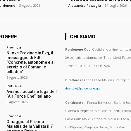
Pordenone
-
3 Agosto 2026
Alessandro Pazzaglia
-
31 Luglio 2026
EGGERE
CHI SIAMO
Provincia
Pordenone Oggi
Quotidiano online iscritto 
Nuove Province in Fvg, il
messaggio di FdI:
26 del registro stampa del Tribunale di Porden
“Concrete, autonome e al
19/05/2010 P.I. IT01816440935
servizio di Comuni e
cittadini“
5 Agosto 2026
Direttore responsabile
Maurizio Pertegato
EVIDENZA
direttore@pordenoneoggi.it
Aviano, toccata e fuga dell’
“Air Force One” italiano
5 Agosto 2026
Collaboratori:
Franca Benvenuti, Stefano Bosc
Gianna Buongiorno, Marilena Brunetti, Loren
Provincia
Paola Dalle Molle, Antonietta Maria Di Paola,
Omaggio al Premio
Malattia della Vallata il 7
Dall’Agnese, Piergiorgo Grizzo, Mirco Manzon,