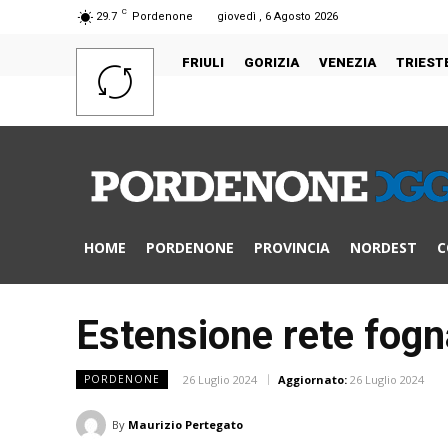
C
29.7
Pordenone
giovedì , 6 Agosto 2026
FRIULI
GORIZIA
VENEZIA
TRIEST
HOME
PORDENONE
PROVINCIA
NORDEST
C
Estensione rete fogna
26 Luglio 2024
Aggiornato:
26 Luglio 2024
PORDENONE
By
Maurizio Pertegato