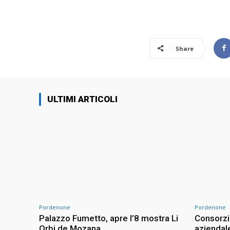
Share
ULTIMI ARTICOLI
Pordenone
Pordenone
Palazzo Fumetto, apre l’8 mostra Li
Consorzio
Orbi de Mozana
aziendale