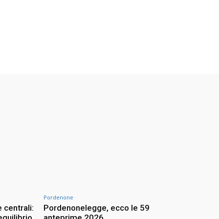
Pordenone
 centrali:
Pordenonelegge, ecco le 59
quilibrio
anteprime 2026