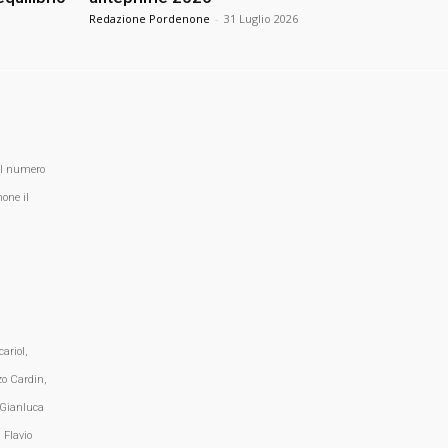
Redazione Pordenone
-
31 Luglio 2026
al numero
one il
ariol,
zo Cardin,
 Gianluca
 Flavio