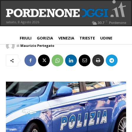
Polizia, arrestato un 18enne per
spaccio di droga
C
sabato, 8 Agosto 2026
30.7
Pordenone
PORDENONE
23 Luglio 2019
Aggiornato:
23 Luglio 2019
FRIULI
GORIZIA
VENEZIA
TRIESTE
UDINE
di
Maurizio Pertegato