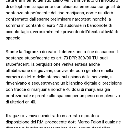
città e all’interno del suo zaino veniva rinvenuto un involucro
di cellophane trasparente con chiusura ermetica con gr. 51 di
sostanza stupefacente del tipo marijuana, come risulterà
confermato dall’esame preliminare narcotest, nonché la
somma in contanti di euro 420 suddivise in banconote di
piccolo taglio, verosimilmente provento dell’illecita attività di
spaccio.
Stante la flagranza di reato di detenzione a fine di spaccio di
sostanza stupefacente ex art. 73 DPR 309/90 T.U. sugli
stupefacenti, la perquisizione veniva estesa anche
all’abitazione del giovane, convivente con i genitori e nella
camera da letto dello stesso, sul ripiano della scrivania, si
rinvenivano e sequestravano un bilancino digitale di precisione
con tracce di marijuana nonché 46 dosi di marijuana già
confezionate e pronte allo spaccio per un peso complessivo
di ulteriori gr. 40.
Il ragazzo veniva quindi tratto in arresto e posto a
disposizione del P.M. procedente dott. Marco Faion il quale ne