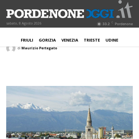
Copagri apre a Pordenone per
“tutelare interessi agricoltori”
C
sabato, 8 Agosto 2026
33.2
Pordenone
PORDENONE
12 Marzo 2022
Aggiornato:
12 Marzo 2022
FRIULI
GORIZIA
VENEZIA
TRIESTE
UDINE
di
Maurizio Pertegato