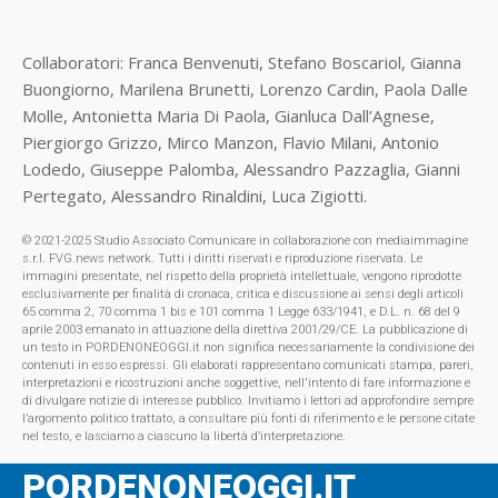
Collaboratori: Franca Benvenuti, Stefano Boscariol, Gianna
Buongiorno, Marilena Brunetti, Lorenzo Cardin, Paola Dalle
Molle, Antonietta Maria Di Paola, Gianluca Dall’Agnese,
Piergiorgo Grizzo, Mirco Manzon, Flavio Milani, Antonio
Lodedo, Giuseppe Palomba, Alessandro Pazzaglia, Gianni
Pertegato, Alessandro Rinaldini, Luca Zigiotti.
© 2021-2025 Studio Associato Comunicare in collaborazione con mediaimmagine
s.r.l. FVG.news network. Tutti i diritti riservati e riproduzione riservata. Le
immagini presentate, nel rispetto della proprietà intellettuale, vengono riprodotte
esclusivamente per finalità di cronaca, critica e discussione ai sensi degli articoli
65 comma 2, 70 comma 1 bis e 101 comma 1 Legge 633/1941, e D.L. n. 68 del 9
aprile 2003 emanato in attuazione della direttiva 2001/29/CE. La pubblicazione di
un testo in PORDENONEOGGI.it non significa necessariamente la condivisione dei
contenuti in esso espressi. Gli elaborati rappresentano comunicati stampa, pareri,
interpretazioni e ricostruzioni anche soggettive, nell'intento di fare informazione e
di divulgare notizie di interesse pubblico. Invitiamo i lettori ad approfondire sempre
l’argomento politico trattato, a consultare più fonti di riferimento e le persone citate
nel testo, e lasciamo a ciascuno la libertà d’interpretazione.
PORDENONEOGGI.IT