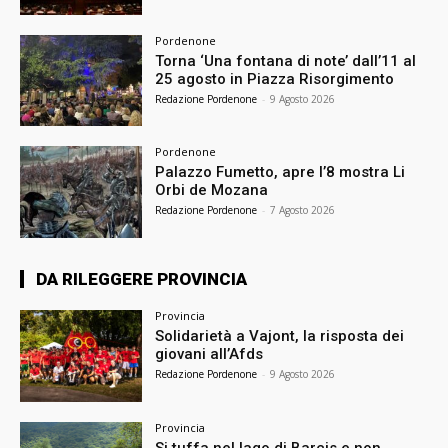
Pordenone
Torna ‘Una fontana di note’ dall’11 al
25 agosto in Piazza Risorgimento
Redazione Pordenone
-
9 Agosto 2026
Pordenone
Palazzo Fumetto, apre l’8 mostra Li
Orbi de Mozana
Redazione Pordenone
-
7 Agosto 2026
DA RILEGGERE PROVINCIA
Provincia
Solidarietà a Vajont, la risposta dei
giovani all’Afds
Redazione Pordenone
-
9 Agosto 2026
Provincia
Si tuffa nel lago di Barcis e non