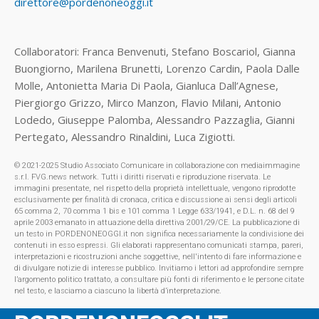
direttore@pordenoneoggi.it
Collaboratori: Franca Benvenuti, Stefano Boscariol, Gianna
Buongiorno, Marilena Brunetti, Lorenzo Cardin, Paola Dalle
Molle, Antonietta Maria Di Paola, Gianluca Dall’Agnese,
Piergiorgo Grizzo, Mirco Manzon, Flavio Milani, Antonio
Lodedo, Giuseppe Palomba, Alessandro Pazzaglia, Gianni
Pertegato, Alessandro Rinaldini, Luca Zigiotti.
© 2021-2025 Studio Associato Comunicare in collaborazione con mediaimmagine
s.r.l. FVG.news network. Tutti i diritti riservati e riproduzione riservata. Le
immagini presentate, nel rispetto della proprietà intellettuale, vengono riprodotte
esclusivamente per finalità di cronaca, critica e discussione ai sensi degli articoli
65 comma 2, 70 comma 1 bis e 101 comma 1 Legge 633/1941, e D.L. n. 68 del 9
aprile 2003 emanato in attuazione della direttiva 2001/29/CE. La pubblicazione di
un testo in PORDENONEOGGI.it non significa necessariamente la condivisione dei
contenuti in esso espressi. Gli elaborati rappresentano comunicati stampa, pareri,
interpretazioni e ricostruzioni anche soggettive, nell'intento di fare informazione e
di divulgare notizie di interesse pubblico. Invitiamo i lettori ad approfondire sempre
l’argomento politico trattato, a consultare più fonti di riferimento e le persone citate
nel testo, e lasciamo a ciascuno la libertà d’interpretazione.