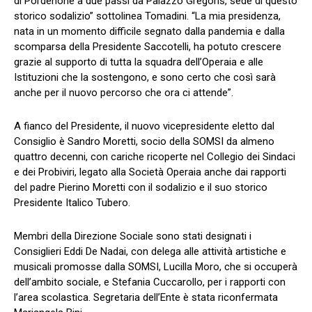
di Pordenone a due passi da Palazzo Gregoris, sede di questo
storico sodalizio” sottolinea Tomadini. “La mia presidenza,
nata in un momento difficile segnato dalla pandemia e dalla
scomparsa della Presidente Saccotelli, ha potuto crescere
grazie al supporto di tutta la squadra dell’Operaia e alle
Istituzioni che la sostengono, e sono certo che così sarà
anche per il nuovo percorso che ora ci attende”.
A fianco del Presidente, il nuovo vicepresidente eletto dal
Consiglio è Sandro Moretti, socio della SOMSI da almeno
quattro decenni, con cariche ricoperte nel Collegio dei Sindaci
e dei Probiviri, legato alla Società Operaia anche dai rapporti
del padre Pierino Moretti con il sodalizio e il suo storico
Presidente Italico Tubero.
Membri della Direzione Sociale sono stati designati i
Consiglieri Eddi De Nadai, con delega alle attività artistiche e
musicali promosse dalla SOMSI, Lucilla Moro, che si occuperà
dell’ambito sociale, e Stefania Cuccarollo, per i rapporti con
l’area scolastica. Segretaria dell’Ente è stata riconfermata