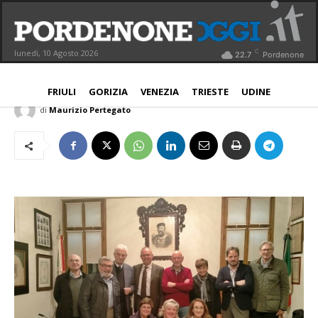
Società Operaia, Mario Tomadini
riconfermato alla presidenza
C
lunedì, 10 Agosto 2026
22.7
Pordenone
PORDENONE
18 Maggio 2024
Aggiornato:
18 Maggio 2024
FRIULI
GORIZIA
VENEZIA
TRIESTE
UDINE
di
Maurizio Pertegato