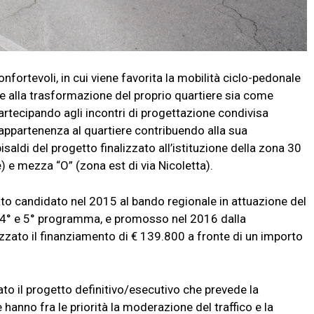
ortevoli, in cui viene favorita la mobilità ciclo-pedonale
uire alla trasformazione del proprio quartiere sia come
artecipando agli incontri di progettazione condivisa
appartenenza al quartiere contribuendo alla sua
saldi del progetto finalizzato all’istituzione della zona 30
e) e mezza “O” (zona est di via Nicoletta).
to candidato nel 2015 al bando regionale in attuazione del
e 4° e 5° programma, e promosso nel 2016 dalla
zato il finanziamento di € 139.800 a fronte di un importo
to il progetto definitivo/esecutivo che prevede la
e hanno fra le priorità la moderazione del traffico e la