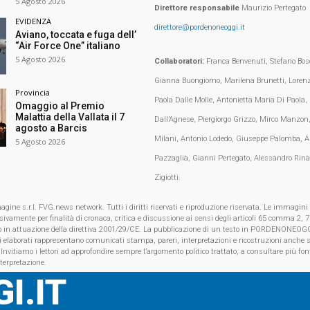
5 Agosto 2026
Direttore responsabile
Maurizio Pertegato
EVIDENZA
direttore@pordenoneoggi.it
Aviano, toccata e fuga dell’
“Air Force One” italiano
5 Agosto 2026
Collaboratori:
Franca Benvenuti, Stefano Bosc
Gianna Buongiorno, Marilena Brunetti, Loren
Provincia
Paola Dalle Molle, Antonietta Maria Di Paola,
Omaggio al Premio
Malattia della Vallata il 7
Dall’Agnese, Piergiorgo Grizzo, Mirco Manzon,
agosto a Barcis
Milani, Antonio Lodedo, Giuseppe Palomba, A
5 Agosto 2026
Pazzaglia, Gianni Pertegato, Alessandro Rina
Zigiotti.
e s.r.l. FVG.news network. Tutti i diritti riservati e riproduzione riservata. Le immagini
clusivamente per finalità di cronaca, critica e discussione ai sensi degli articoli 65 comma 2
o in attuazione della direttiva 2001/29/CE. La pubblicazione di un testo in PORDENONEOGG
i elaborati rappresentano comunicati stampa, pareri, interpretazioni e ricostruzioni anche s
 Invitiamo i lettori ad approfondire sempre l’argomento politico trattato, a consultare più font
nterpretazione.
I.IT