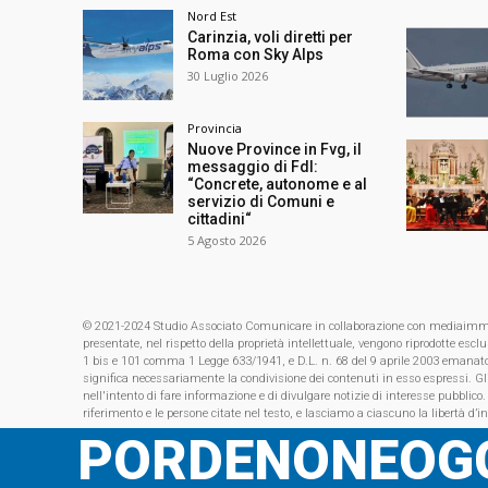
Nord Est
Carinzia, voli diretti per
Roma con Sky Alps
30 Luglio 2026
Provincia
Nuove Province in Fvg, il
messaggio di FdI:
“Concrete, autonome e al
servizio di Comuni e
cittadini“
5 Agosto 2026
© 2021-2024 Studio Associato Comunicare in collaborazione con mediaimmagin
presentate, nel rispetto della proprietà intellettuale, vengono riprodotte es
1 bis e 101 comma 1 Legge 633/1941, e D.L. n. 68 del 9 aprile 2003 emanat
significa necessariamente la condivisione dei contenuti in esso espressi. Gl
nell'intento di fare informazione e di divulgare notizie di interesse pubblico.
riferimento e le persone citate nel testo, e lasciamo a ciascuno la libertà d’i
PORDENONEOGG