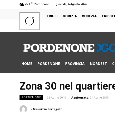
C
25.1
Pordenone
giovedì , 6 Agosto 2026
FRIULI
GORIZIA
VENEZIA
TRIEST
HOME
PORDENONE
PROVINCIA
NORDEST
C
Zona 30 nel quartier
21 Aprile 2018
Aggiornato:
21 Aprile 2018
PORDENONE
By
Maurizio Pertegato