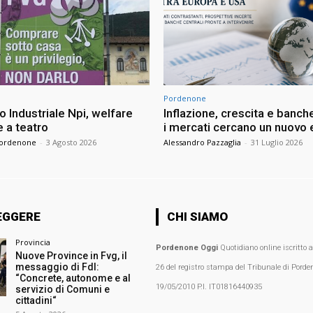
Pordenone
 Industriale Npi, welfare
Inflazione, crescita e banche
 a teatro
i mercati cercano un nuovo e
Pordenone
-
3 Agosto 2026
Alessandro Pazzaglia
-
31 Luglio 2026
EGGERE
CHI SIAMO
Provincia
Pordenone Oggi
Quotidiano online iscritto 
Nuove Province in Fvg, il
messaggio di FdI:
26 del registro stampa del Tribunale di Porden
“Concrete, autonome e al
19/05/2010 P.I. IT01816440935
servizio di Comuni e
cittadini“