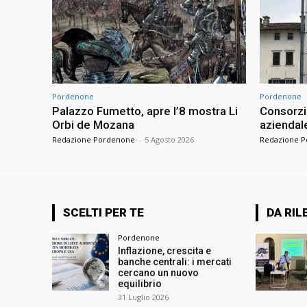
Pordenone
Pordenone
Palazzo Fumetto, apre l’8 mostra Li
Consorzio
Orbi de Mozana
aziendale
Redazione Pordenone
-
5 Agosto 2026
Redazione 
SCELTI PER TE
DA RIL
Pordenone
Inflazione, crescita e
banche centrali: i mercati
cercano un nuovo
equilibrio
31 Luglio 2026