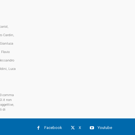
ariol,
zo Cardin,
 Gianluca
 Flavio
lessandro
ldini, Luca
, 70 comma
I.it non
oggettive,
i di
Facebook
X
Youtube