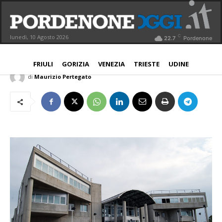
Interporto, approvato il bilancio con
un utile di oltre 400 mila euro
C
lunedì, 10 Agosto 2026
22.7
Pordenone
PORDENONE
3 Agosto 2015
Aggiornato:
3 Agosto 2015
FRIULI
GORIZIA
VENEZIA
TRIESTE
UDINE
di
Maurizio Pertegato