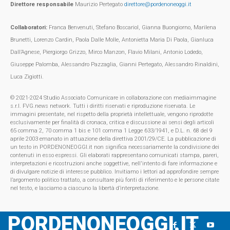
Direttore responsabile
Maurizio Pertegato
direttore@pordenoneoggi.it
Collaboratori:
Franca Benvenuti, Stefano Boscariol, Gianna Buongiorno, Marilena
Brunetti, Lorenzo Cardin, Paola Dalle Molle, Antonietta Maria Di Paola, Gianluca
Dall’Agnese, Piergiorgo Grizzo, Mirco Manzon, Flavio Milani, Antonio Lodedo,
Giuseppe Palomba, Alessandro Pazzaglia, Gianni Pertegato, Alessandro Rinaldini,
Luca Zigiotti.
© 2021-2024 Studio Associato Comunicare in collaborazione con mediaimmagine
s.r.l. FVG.news network. Tutti i diritti riservati e riproduzione riservata. Le
immagini presentate, nel rispetto della proprietà intellettuale, vengono riprodotte
esclusivamente per finalità di cronaca, critica e discussione ai sensi degli articoli
65 comma 2, 70 comma 1 bis e 101 comma 1 Legge 633/1941, e D.L. n. 68 del 9
aprile 2003 emanato in attuazione della direttiva 2001/29/CE. La pubblicazione di
un testo in PORDENONEOGGI.it non significa necessariamente la condivisione dei
contenuti in esso espressi. Gli elaborati rappresentano comunicati stampa, pareri,
interpretazioni e ricostruzioni anche soggettive, nell'intento di fare informazione e
di divulgare notizie di interesse pubblico. Invitiamo i lettori ad approfondire sempre
l’argomento politico trattato, a consultare più fonti di riferimento e le persone citate
nel testo, e lasciamo a ciascuno la libertà d’interpretazione.
PORDENONEOGGI.IT