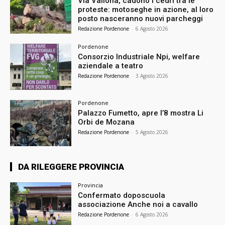
Via Vallona, cadono i cedri tra le
proteste: motoseghe in azione, al loro
posto nasceranno nuovi parcheggi
Redazione Pordenone
-
6 Agosto 2026
Pordenone
Consorzio Industriale Npi, welfare
aziendale a teatro
Redazione Pordenone
-
3 Agosto 2026
Pordenone
Palazzo Fumetto, apre l’8 mostra Li
Orbi de Mozana
Redazione Pordenone
-
5 Agosto 2026
DA RILEGGERE PROVINCIA
Provincia
Confermato doposcuola
associazione Anche noi a cavallo
Redazione Pordenone
-
6 Agosto 2026