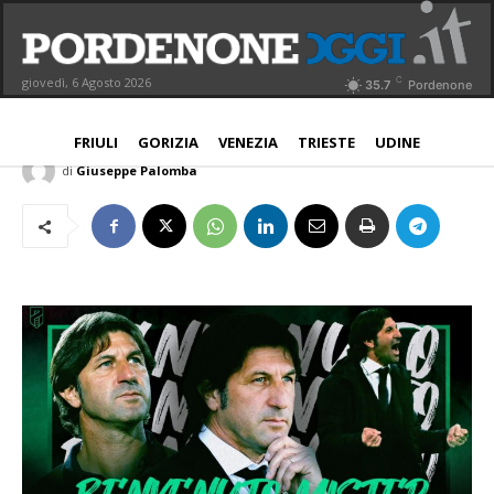
Pordenone Calcio: ufficiale, Massimo
Rastelli alla guida dei neroverdi
C
giovedì, 6 Agosto 2026
35.7
Pordenone
NORD EST
PORDENONE
PROVINCIA
31 Agosto 2021
Aggiornato:
31 Agosto 2021
FRIULI
GORIZIA
VENEZIA
TRIESTE
UDINE
di
Giuseppe Palomba