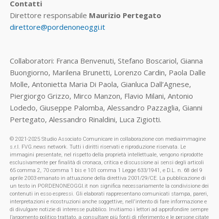
Contatti
Direttore responsabile
Maurizio Pertegato
direttore@pordenoneoggi.it
Collaboratori: Franca Benvenuti, Stefano Boscariol, Gianna
Buongiorno, Marilena Brunetti, Lorenzo Cardin, Paola Dalle
Molle, Antonietta Maria Di Paola, Gianluca Dall’Agnese,
Piergiorgo Grizzo, Mirco Manzon, Flavio Milani, Antonio
Lodedo, Giuseppe Palomba, Alessandro Pazzaglia, Gianni
Pertegato, Alessandro Rinaldini, Luca Zigiotti.
© 2021-2025 Studio Associato Comunicare in collaborazione con mediaimmagine
s.r.l. FVG.news network. Tutti i diritti riservati e riproduzione riservata. Le
immagini presentate, nel rispetto della proprietà intellettuale, vengono riprodotte
esclusivamente per finalità di cronaca, critica e discussione ai sensi degli articoli
65 comma 2, 70 comma 1 bis e 101 comma 1 Legge 633/1941, e D.L. n. 68 del 9
aprile 2003 emanato in attuazione della direttiva 2001/29/CE. La pubblicazione di
un testo in PORDENONEOGGI.it non significa necessariamente la condivisione dei
contenuti in esso espressi. Gli elaborati rappresentano comunicati stampa, pareri,
interpretazioni e ricostruzioni anche soggettive, nell'intento di fare informazione e
di divulgare notizie di interesse pubblico. Invitiamo i lettori ad approfondire sempre
l’argomento politico trattato, a consultare più fonti di riferimento e le persone citate