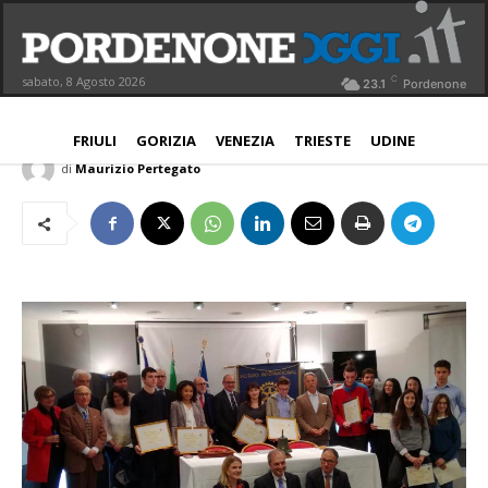
Rotary Pn, al Santin premiazioni
concorso “Vinci un Tutor”
C
sabato, 8 Agosto 2026
23.1
Pordenone
PORDENONE
11 Maggio 2019
Aggiornato:
11 Maggio 2019
FRIULI
GORIZIA
VENEZIA
TRIESTE
UDINE
di
Maurizio Pertegato