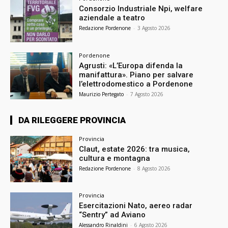
Consorzio Industriale Npi, welfare
aziendale a teatro
Redazione Pordenone
-
3 Agosto 2026
Pordenone
Agrusti: «L’Europa difenda la
manifattura». Piano per salvare
l’elettrodomestico a Pordenone
Maurizio Pertegato
-
7 Agosto 2026
DA RILEGGERE PROVINCIA
Provincia
Claut, estate 2026: tra musica,
cultura e montagna
Redazione Pordenone
-
8 Agosto 2026
Provincia
Esercitazioni Nato, aereo radar
“Sentry” ad Aviano
Alessandro Rinaldini
-
6 Agosto 2026