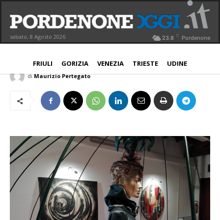
Maniago, successo per la collettiva
d’arte “Noli me tangere”
C
sabato, 8 Agosto 2026
23.8
Pordenone
PROVINCIA
7 Settembre 2021
Aggiornato:
7 Settembre 2021
FRIULI
GORIZIA
VENEZIA
TRIESTE
UDINE
di
Maurizio Pertegato