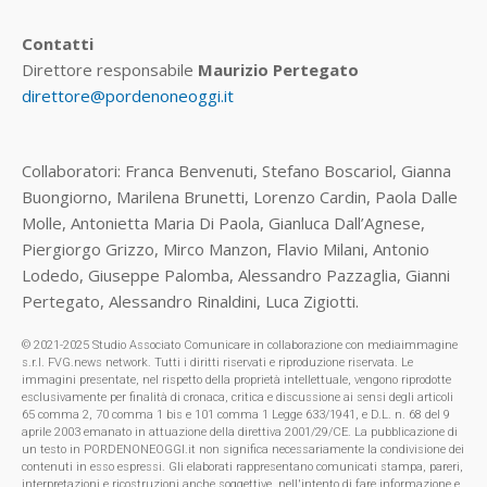
Contatti
Direttore responsabile
Maurizio Pertegato
direttore@pordenoneoggi.it
Collaboratori: Franca Benvenuti, Stefano Boscariol, Gianna
Buongiorno, Marilena Brunetti, Lorenzo Cardin, Paola Dalle
Molle, Antonietta Maria Di Paola, Gianluca Dall’Agnese,
Piergiorgo Grizzo, Mirco Manzon, Flavio Milani, Antonio
Lodedo, Giuseppe Palomba, Alessandro Pazzaglia, Gianni
Pertegato, Alessandro Rinaldini, Luca Zigiotti.
© 2021-2025 Studio Associato Comunicare in collaborazione con mediaimmagine
s.r.l. FVG.news network. Tutti i diritti riservati e riproduzione riservata. Le
immagini presentate, nel rispetto della proprietà intellettuale, vengono riprodotte
esclusivamente per finalità di cronaca, critica e discussione ai sensi degli articoli
65 comma 2, 70 comma 1 bis e 101 comma 1 Legge 633/1941, e D.L. n. 68 del 9
aprile 2003 emanato in attuazione della direttiva 2001/29/CE. La pubblicazione di
un testo in PORDENONEOGGI.it non significa necessariamente la condivisione dei
contenuti in esso espressi. Gli elaborati rappresentano comunicati stampa, pareri,
interpretazioni e ricostruzioni anche soggettive, nell'intento di fare informazione e