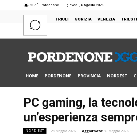
C
35.7
Pordenone
giovedì , 6 Agosto 2026
FRIULI
GORIZIA
VENEZIA
TRIEST
HOME
PORDENONE
PROVINCIA
NORDEST
C
PC gaming, la tecnolo
un’esperienza sempr
28 Maggio 2026
Aggiornato:
30 Maggio 2026
NORD EST