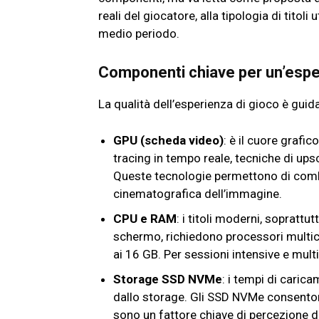
reali del giocatore, alla tipologia di titoli
medio periodo.
Componenti chiave per un’esp
La qualità dell’esperienza di gioco è guida
GPU (scheda video)
: è il cuore grafi
tracing in tempo reale, tecniche di upsc
Queste tecnologie permettono di combina
cinematografica dell’immagine.
CPU e RAM
: i titoli moderni, soprattu
schermo, richiedono processori multico
ai 16 GB. Per sessioni intensive e multi
Storage SSD NVMe
: i tempi di caric
dallo storage. Gli SSD NVMe consenton
sono un fattore chiave di percezione di