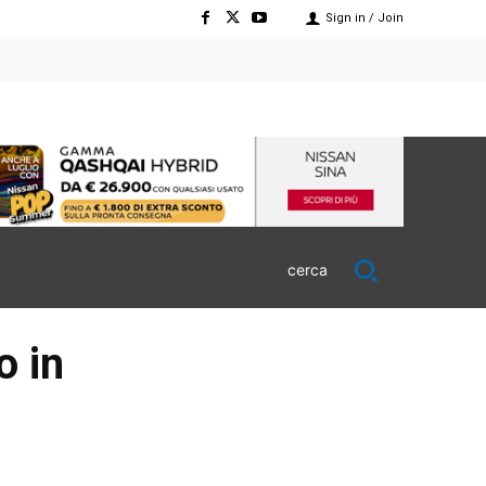
Sign in / Join
cerca
o in