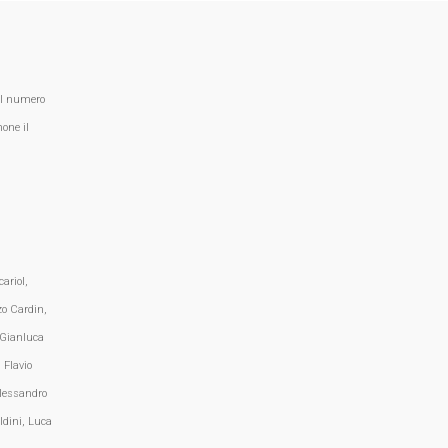
al numero
one il
ariol,
zo Cardin,
 Gianluca
 Flavio
lessandro
ldini, Luca