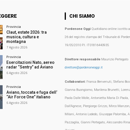
EGGERE
CHI SIAMO
Provincia
Pordenone Oggi
Quotidiano online iscritto 
Claut, estate 2026: tra
musica, cultura e
26 del registro stampa del Tribunale di Porden
montagna
19/05/2010 P.I. IT01816440935
7 Agosto 2026
Provincia
Direttore responsabile
Maurizio Pertegato
Esercitazioni Nato, aereo
radar “Sentry” ad Aviano
direttore@pordenoneoggi.it
6 Agosto 2026
Collaboratori:
Franca Benvenuti, Stefano Bosc
Provincia
Gianna Buongiorno, Marilena Brunetti, Loren
Aviano, toccata e fuga dell’
“Air Force One” italiano
Paola Dalle Molle, Antonietta Maria Di Paola,
6 Agosto 2026
Dall’Agnese, Piergiorgo Grizzo, Mirco Manzon,
Milani, Antonio Lodedo, Giuseppe Palomba, A
Pazzaglia, Gianni Pertegato, Alessandro Rina