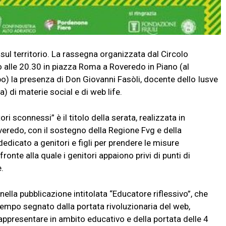
territorio. La rassegna organizzata dal Circolo
o alle 20.30 in piazza Roma a Roveredo in Piano (al
o) la presenza di Don Giovanni Fasòli, docente dello Iusve
a) di materie social e di web life.
ri sconnessi” è il titolo della serata, realizzata in
eredo, con il sostegno della Regione Fvg e della
edicato a genitori e figli per prendere le misure
ronte alla quale i genitori appaiono privi di punti di
.
nella pubblicazione intitolata “Educatore riflessivo”, che
 tempo segnato dalla portata rivoluzionaria del web,
ppresentare in ambito educativo e della portata delle 4