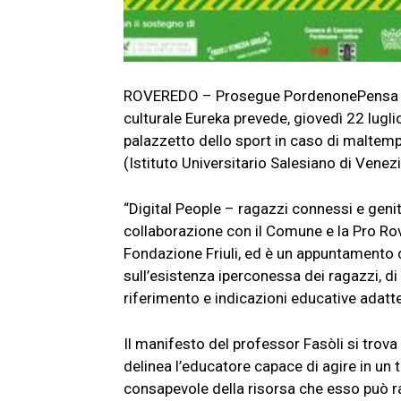
ROVEREDO – Prosegue PordenonePensa sul 
culturale Eureka prevede, giovedì 22 lugli
palazzetto dello sport in caso di maltemp
(Istituto Universitario Salesiano di Venezi
“Digital People – ragazzi connessi e genito
collaborazione con il Comune e la Pro Rov
Fondazione Friuli, ed è un appuntamento d
sull’esistenza iperconessa dei ragazzi, di f
riferimento e indicazioni educative adatte
Il manifesto del professor Fasòli si trova 
delinea l’educatore capace di agire in un
consapevole della risorsa che esso può ra