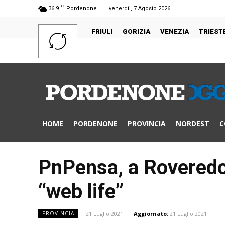
C
36.9
Pordenone
venerdì , 7 Agosto 2026
FRIULI
GORIZIA
VENEZIA
TRIEST
HOME
PORDENONE
PROVINCIA
NORDEST
C
PnPensa, a Roveredo i
“web life”
21 Luglio 2021
Aggiornato:
21 Luglio 2021
PROVINCIA