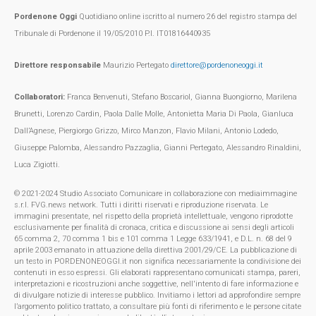
Pordenone Oggi
Quotidiano online iscritto al numero 26 del registro stampa del
Tribunale di Pordenone il 19/05/2010 P.I. IT01816440935
Direttore responsabile
Maurizio Pertegato
direttore@pordenoneoggi.it
Collaboratori:
Franca Benvenuti, Stefano Boscariol, Gianna Buongiorno, Marilena
Brunetti, Lorenzo Cardin, Paola Dalle Molle, Antonietta Maria Di Paola, Gianluca
Dall’Agnese, Piergiorgo Grizzo, Mirco Manzon, Flavio Milani, Antonio Lodedo,
Giuseppe Palomba, Alessandro Pazzaglia, Gianni Pertegato, Alessandro Rinaldini,
Luca Zigiotti.
© 2021-2024 Studio Associato Comunicare in collaborazione con mediaimmagine
s.r.l. FVG.news network. Tutti i diritti riservati e riproduzione riservata. Le
immagini presentate, nel rispetto della proprietà intellettuale, vengono riprodotte
esclusivamente per finalità di cronaca, critica e discussione ai sensi degli articoli
65 comma 2, 70 comma 1 bis e 101 comma 1 Legge 633/1941, e D.L. n. 68 del 9
aprile 2003 emanato in attuazione della direttiva 2001/29/CE. La pubblicazione di
un testo in PORDENONEOGGI.it non significa necessariamente la condivisione dei
contenuti in esso espressi. Gli elaborati rappresentano comunicati stampa, pareri,
interpretazioni e ricostruzioni anche soggettive, nell'intento di fare informazione e
di divulgare notizie di interesse pubblico. Invitiamo i lettori ad approfondire sempre
l’argomento politico trattato, a consultare più fonti di riferimento e le persone citate