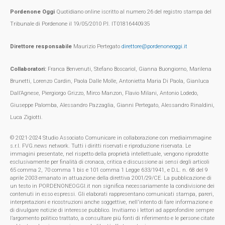
Pordenone Oggi
Quotidiano online iscritto al numero 26 del registro stampa del
Tribunale di Pordenone il 19/05/2010 P.I. IT01816440935
Direttore responsabile
Maurizio Pertegato
direttore@pordenoneoggi.it
Collaboratori:
Franca Benvenuti, Stefano Boscariol, Gianna Buongiorno, Marilena
Brunetti, Lorenzo Cardin, Paola Dalle Molle, Antonietta Maria Di Paola, Gianluca
Dall’Agnese, Piergiorgo Grizzo, Mirco Manzon, Flavio Milani, Antonio Lodedo,
Giuseppe Palomba, Alessandro Pazzaglia, Gianni Pertegato, Alessandro Rinaldini,
Luca Zigiotti.
© 2021-2024 Studio Associato Comunicare in collaborazione con mediaimmagine
s.r.l. FVG.news network. Tutti i diritti riservati e riproduzione riservata. Le
immagini presentate, nel rispetto della proprietà intellettuale, vengono riprodotte
esclusivamente per finalità di cronaca, critica e discussione ai sensi degli articoli
65 comma 2, 70 comma 1 bis e 101 comma 1 Legge 633/1941, e D.L. n. 68 del 9
aprile 2003 emanato in attuazione della direttiva 2001/29/CE. La pubblicazione di
un testo in PORDENONEOGGI.it non significa necessariamente la condivisione dei
contenuti in esso espressi. Gli elaborati rappresentano comunicati stampa, pareri,
interpretazioni e ricostruzioni anche soggettive, nell'intento di fare informazione e
di divulgare notizie di interesse pubblico. Invitiamo i lettori ad approfondire sempre
l’argomento politico trattato, a consultare più fonti di riferimento e le persone citate