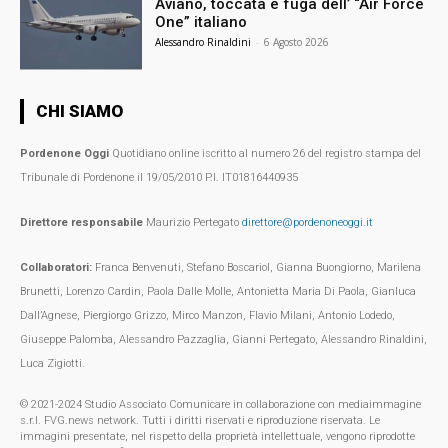
Aviano, toccata e fuga dell’ “Air Force
One” italiano
Alessandro Rinaldini
-
6 Agosto 2026
CHI SIAMO
Pordenone Oggi
Quotidiano online iscritto al numero 26 del registro stampa del
Tribunale di Pordenone il 19/05/2010 P.I. IT01816440935
Direttore responsabile
Maurizio Pertegato
direttore@pordenoneoggi.it
Collaboratori:
Franca Benvenuti, Stefano Boscariol, Gianna Buongiorno, Marilena
Brunetti, Lorenzo Cardin, Paola Dalle Molle, Antonietta Maria Di Paola, Gianluca
Dall’Agnese, Piergiorgo Grizzo, Mirco Manzon, Flavio Milani, Antonio Lodedo,
Giuseppe Palomba, Alessandro Pazzaglia, Gianni Pertegato, Alessandro Rinaldini,
Luca Zigiotti.
© 2021-2024 Studio Associato Comunicare in collaborazione con mediaimmagine
s.r.l. FVG.news network. Tutti i diritti riservati e riproduzione riservata. Le
immagini presentate, nel rispetto della proprietà intellettuale, vengono riprodotte