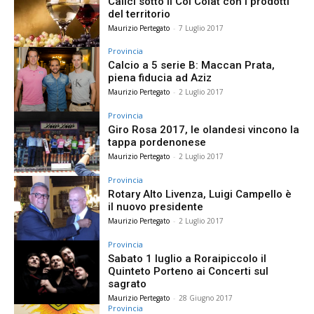
Calici sotto il Col Colàt con i prodotti
del territorio
Maurizio Pertegato
-
7 Luglio 2017
Provincia
Calcio a 5 serie B: Maccan Prata,
piena fiducia ad Aziz
Maurizio Pertegato
-
2 Luglio 2017
Provincia
Giro Rosa 2017, le olandesi vincono la
tappa pordenonese
Maurizio Pertegato
-
2 Luglio 2017
Provincia
Rotary Alto Livenza, Luigi Campello è
il nuovo presidente
Maurizio Pertegato
-
2 Luglio 2017
Provincia
Sabato 1 luglio a Roraipiccolo il
Quinteto Porteno ai Concerti sul
sagrato
Maurizio Pertegato
-
28 Giugno 2017
Provincia