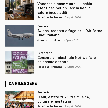
Vacanze e case vuote: il rischio
silenzioso per chi lascia beni di
valore incustoditi
Redazione Pordenone
-
3 Agosto 2026
Provincia
Aviano, toccata e fuga dell’ “Air Force
One” italiano
Alessandro Rinaldini
-
6 Agosto 2026
Pordenone
Consorzio Industriale Npi, welfare
aziendale a teatro
Redazione Pordenone
-
3 Agosto 2026
DA RILEGGERE
Provincia
Claut, estate 2026: tra musica,
cultura e montagna
Redazione Pordenone
-
8 Agosto 2026