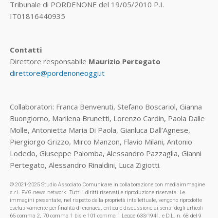
Tribunale di PORDENONE del 19/05/2010 P.I.
IT01816440935
Contatti
Direttore responsabile
Maurizio Pertegato
direttore@pordenoneoggi.it
Collaboratori: Franca Benvenuti, Stefano Boscariol, Gianna
Buongiorno, Marilena Brunetti, Lorenzo Cardin, Paola Dalle
Molle, Antonietta Maria Di Paola, Gianluca Dall’Agnese,
Piergiorgo Grizzo, Mirco Manzon, Flavio Milani, Antonio
Lodedo, Giuseppe Palomba, Alessandro Pazzaglia, Gianni
Pertegato, Alessandro Rinaldini, Luca Zigiotti.
© 2021-2025 Studio Associato Comunicare in collaborazione con mediaimmagine
s.r.l. FVG.news network. Tutti i diritti riservati e riproduzione riservata. Le
immagini presentate, nel rispetto della proprietà intellettuale, vengono riprodotte
esclusivamente per finalità di cronaca, critica e discussione ai sensi degli articoli
65 comma 2, 70 comma 1 bis e 101 comma 1 Legge 633/1941, e D.L. n. 68 del 9