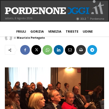
Fondazione Friuli, presentato il
“Bando Nuove generazioni”
C
sabato, 8 Agosto 2026
33.2
Pordenone
NORD EST
29 Novembre 2017
Aggiornato:
29 Novembre 2017
FRIULI
GORIZIA
VENEZIA
TRIESTE
UDINE
di
Maurizio Pertegato