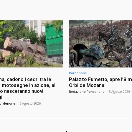
Pordenone
na, cadono i cedri tra le
Palazzo Fumetto, apre l’8 m
: motoseghe in azione, al
Orbi de Mozana
to nasceranno nuovi
Redazione Pordenone
-
5 Agosto 2026
i
Pordenone
-
6 Agosto 2026