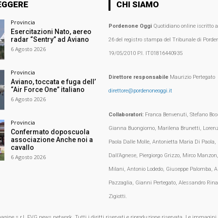
EGGERE
CHI SIAMO
Provincia
Pordenone Oggi
Quotidiano online iscritto 
Esercitazioni Nato, aereo
radar “Sentry” ad Aviano
26 del registro stampa del Tribunale di Porden
6 Agosto 2026
19/05/2010 P.I. IT01816440935
Provincia
Direttore responsabile
Maurizio Pertegato
Aviano, toccata e fuga dell’
“Air Force One” italiano
direttore@pordenoneoggi.it
6 Agosto 2026
Collaboratori:
Franca Benvenuti, Stefano Bosc
Provincia
Gianna Buongiorno, Marilena Brunetti, Loren
Confermato doposcuola
associazione Anche noi a
Paola Dalle Molle, Antonietta Maria Di Paola,
cavallo
Dall’Agnese, Piergiorgo Grizzo, Mirco Manzon,
6 Agosto 2026
Milani, Antonio Lodedo, Giuseppe Palomba, A
Pazzaglia, Gianni Pertegato, Alessandro Rina
Zigiotti.
e s.r.l. FVG.news network. Tutti i diritti riservati e riproduzione riservata. Le immagini