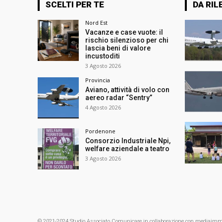
SCELTI PER TE
DA RIL
Nord Est
Vacanze e case vuote: il
rischio silenzioso per chi
lascia beni di valore
incustoditi
3 Agosto 2026
Provincia
Aviano, attività di volo con
aereo radar “Sentry”
4 Agosto 2026
Pordenone
Consorzio Industriale Npi,
welfare aziendale a teatro
3 Agosto 2026
© 2021-2024 Studio Associato Comunicare in collaborazione con mediaimmagin