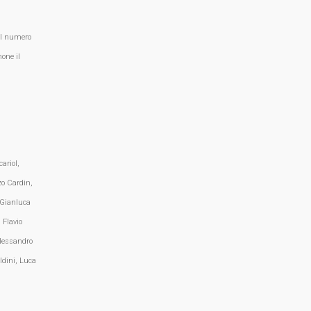
al numero
one il
ariol,
zo Cardin,
 Gianluca
 Flavio
lessandro
ldini, Luca