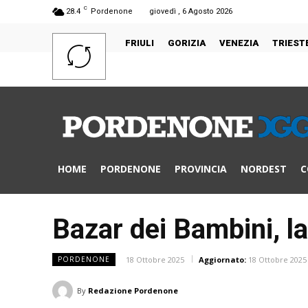
C
28.4
Pordenone
giovedì , 6 Agosto 2026
FRIULI
GORIZIA
VENEZIA
TRIEST
HOME
PORDENONE
PROVINCIA
NORDEST
C
Bazar dei Bambini, l
18 Ottobre 2025
Aggiornato:
18 Ottobre 2025
PORDENONE
By
Redazione Pordenone