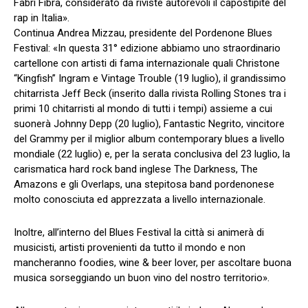
Fabri Fibra, considerato da riviste autorevoli il capostipite del
rap in Italia».
Continua Andrea Mizzau, presidente del Pordenone Blues
Festival: «In questa 31° edizione abbiamo uno straordinario
cartellone con artisti di fama internazionale quali Christone
“Kingfish” Ingram e Vintage Trouble (19 luglio), il grandissimo
chitarrista Jeff Beck (inserito dalla rivista Rolling Stones tra i
primi 10 chitarristi al mondo di tutti i tempi) assieme a cui
suonerà Johnny Depp (20 luglio), Fantastic Negrito, vincitore
del Grammy per il miglior album contemporary blues a livello
mondiale (22 luglio) e, per la serata conclusiva del 23 luglio, la
carismatica hard rock band inglese The Darkness, The
Amazons e gli Overlaps, una stepitosa band pordenonese
molto conosciuta ed apprezzata a livello internazionale.
Inoltre, all’interno del Blues Festival la città si animerà di
musicisti, artisti provenienti da tutto il mondo e non
mancheranno foodies, wine & beer lover, per ascoltare buona
musica sorseggiando un buon vino del nostro territorio».