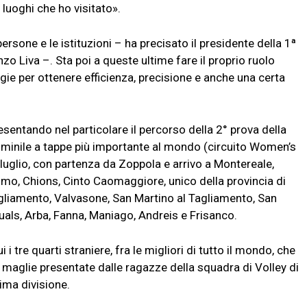
i luoghi che ho visitato».
sone e le istituzioni – ha precisato il presidente della 1ª
 Liva –. Sta poi a queste ultime fare il proprio ruolo
gie per ottenere efficienza, precisione e anche una certa
esentando nel particolare il percorso della 2° prova della
minile a tappe più importante al mondo (circuito Women’s
luglio, con partenza da Zoppola e arrivo a Montereale,
o, Chions, Cinto Caomaggiore, unico della provincia di
agliamento, Valvasone, San Martino al Tagliamento, San
uals, Arba, Fanna, Maniago, Andreis e Frisanco.
 i tre quarti straniere, fra le migliori di tutto il mondo, che
maglie presentate dalle ragazze della squadra di Volley di
ima divisione.