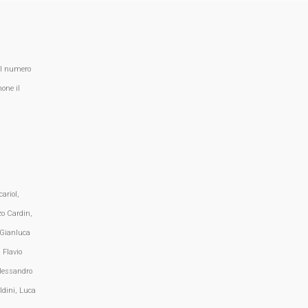
al numero
one il
ariol,
zo Cardin,
 Gianluca
 Flavio
lessandro
ldini, Luca