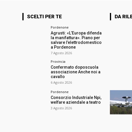
SCELTI PER TE
DA RIL
Pordenone
Agrusti: «L’Europa difenda
la manifattura». Piano per
salvare l’elettrodomestico
a Pordenone
7 Agosto 2026
Provincia
Confermato doposcuola
associazione Anche noi a
cavallo
6 Agosto 2026
Pordenone
Consorzio Industriale Npi,
welfare aziendale a teatro
3 Agosto 2026