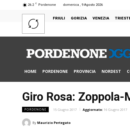
C
26.2
Pordenone
domenica , 9 Agosto 2026
FRIULI
GORIZIA
VENEZIA
TRIEST
HOME
PORDENONE
PROVINCIA
NORDEST
C
Giro Rosa: Zoppola-M
15 Giugno 2017
Aggiornato:
16 Giugno 2017
PORDENONE
By
Maurizio Pertegato