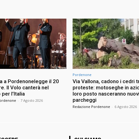
Pordenone
la a Pordenonelegge il 20
Via Vallona, cadono i cedri t
. Il Volo canterà nel
proteste: motoseghe in azio
per l’Italia
loro posto nasceranno nuov
parcheggi
Pordenone
-
7 Agosto 2026
Redazione Pordenone
-
6 Agosto 2026