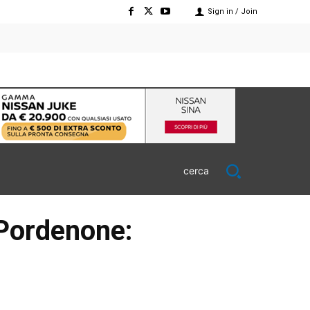
Sign in / Join
cerca
 Pordenone: