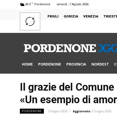
C
36.9
Pordenone
venerdì , 7 Agosto 2026
FRIULI
GORIZIA
VENEZIA
TRIEST
HOME
PORDENONE
PROVINCIA
NORDEST
C
Il grazie del Comune
«Un esempio di amore
5 Giugno 2026
Aggiornato:
5 Giugno 2026
PORDENONE