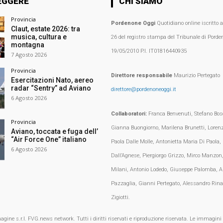
EGGERE
CHI SIAMO
Provincia
Pordenone Oggi
Quotidiano online iscritto 
Claut, estate 2026: tra
musica, cultura e
26 del registro stampa del Tribunale di Porden
montagna
19/05/2010 P.I. IT01816440935
7 Agosto 2026
Provincia
Direttore responsabile
Maurizio Pertegato
Esercitazioni Nato, aereo
radar “Sentry” ad Aviano
direttore@pordenoneoggi.it
6 Agosto 2026
Collaboratori:
Franca Benvenuti, Stefano Bosc
Provincia
Gianna Buongiorno, Marilena Brunetti, Loren
Aviano, toccata e fuga dell’
“Air Force One” italiano
Paola Dalle Molle, Antonietta Maria Di Paola,
6 Agosto 2026
Dall’Agnese, Piergiorgo Grizzo, Mirco Manzon,
Milani, Antonio Lodedo, Giuseppe Palomba, A
Pazzaglia, Gianni Pertegato, Alessandro Rina
Zigiotti.
e s.r.l. FVG.news network. Tutti i diritti riservati e riproduzione riservata. Le immagini