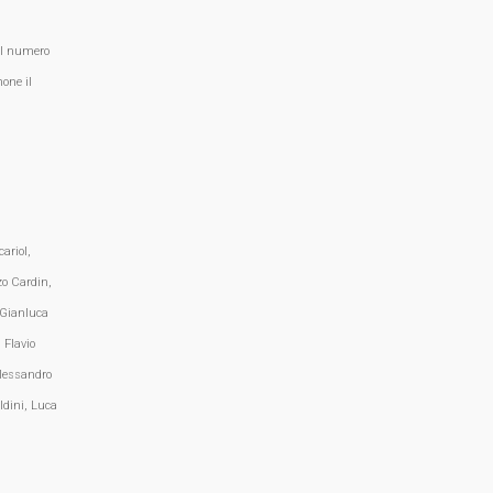
al numero
one il
ariol,
zo Cardin,
 Gianluca
 Flavio
lessandro
ldini, Luca