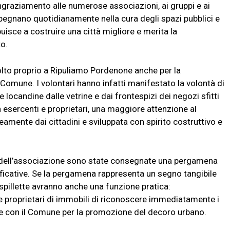
ingraziamento alle numerose associazioni, ai gruppi e ai
 impegnano quotidianamente nella cura degli spazi pubblici e
isce a costruire una città migliore e merita la
o.
olto proprio a Ripuliamo Pordenone anche per la
 Comune. I volontari hanno infatti manifestato la volontà di
e locandine dalle vetrine e dai frontespizi dei negozi sfitti
 esercenti e proprietari, una maggiore attenzione al
amente dai cittadini e sviluppata con spirito costruttivo e
ti dell’associazione sono state consegnate una pergamena
tificative. Se la pergamena rappresenta un segno tangibile
 spillette avranno anche una funzione pratica:
e proprietari di immobili di riconoscere immediatamente i
ise con il Comune per la promozione del decoro urbano.