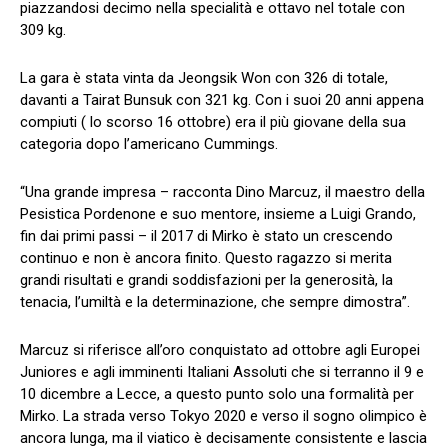
piazzandosi decimo nella specialità e ottavo nel totale con
309 kg.
La gara è stata vinta da Jeongsik Won con 326 di totale,
davanti a Tairat Bunsuk con 321 kg. Con i suoi 20 anni appena
compiuti ( lo scorso 16 ottobre) era il più giovane della sua
categoria dopo l’americano Cummings.
“Una grande impresa – racconta Dino Marcuz, il maestro della
Pesistica Pordenone e suo mentore, insieme a Luigi Grando,
fin dai primi passi – il 2017 di Mirko è stato un crescendo
continuo e non è ancora finito. Questo ragazzo si merita
grandi risultati e grandi soddisfazioni per la generosità, la
tenacia, l’umiltà e la determinazione, che sempre dimostra”.
Marcuz si riferisce all’oro conquistato ad ottobre agli Europei
Juniores e agli imminenti Italiani Assoluti che si terranno il 9 e
10 dicembre a Lecce, a questo punto solo una formalità per
Mirko. La strada verso Tokyo 2020 e verso il sogno olimpico è
ancora lunga, ma il viatico è decisamente consistente e lascia