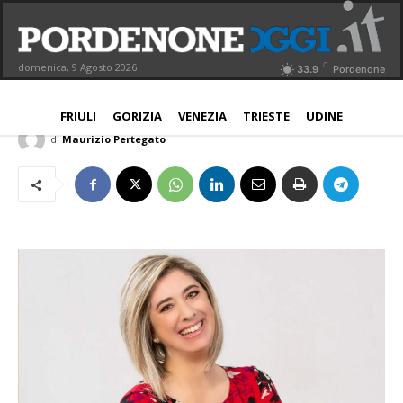
Due idee per il nuovo stadio.
Anticipazioni di Amirante
C
domenica, 9 Agosto 2026
33.9
Pordenone
PORDENONE
16 Febbraio 2022
Aggiornato:
17 Febbraio 2022
FRIULI
GORIZIA
VENEZIA
TRIESTE
UDINE
di
Maurizio Pertegato