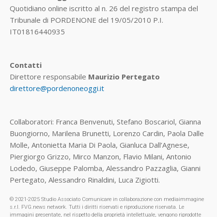
Quotidiano online iscritto al n. 26 del registro stampa del
Tribunale di PORDENONE del 19/05/2010 P.I.
IT01816440935
Contatti
Direttore responsabile
Maurizio Pertegato
direttore@pordenoneoggi.it
Collaboratori: Franca Benvenuti, Stefano Boscariol, Gianna
Buongiorno, Marilena Brunetti, Lorenzo Cardin, Paola Dalle
Molle, Antonietta Maria Di Paola, Gianluca Dall’Agnese,
Piergiorgo Grizzo, Mirco Manzon, Flavio Milani, Antonio
Lodedo, Giuseppe Palomba, Alessandro Pazzaglia, Gianni
Pertegato, Alessandro Rinaldini, Luca Zigiotti.
© 2021-2025 Studio Associato Comunicare in collaborazione con mediaimmagine
s.r.l. FVG.news network. Tutti i diritti riservati e riproduzione riservata. Le
immagini presentate, nel rispetto della proprietà intellettuale, vengono riprodotte