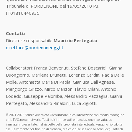
Tribunale di PORDENONE del 19/05/2010 P.I.
IT01816440935
Contatti
Direttore responsabile
Maurizio Pertegato
direttore@pordenoneoggi.it
Collaboratori: Franca Benvenuti, Stefano Boscariol, Gianna
Buongiorno, Marilena Brunetti, Lorenzo Cardin, Paola Dalle
Molle, Antonietta Maria Di Paola, Gianluca Dall’Agnese,
Piergiorgo Grizzo, Mirco Manzon, Flavio Milani, Antonio
Lodedo, Giuseppe Palomba, Alessandro Pazzaglia, Gianni
Pertegato, Alessandro Rinaldini, Luca Zigiotti.
© 2021-2025 Studio Associato Comunicare in collaborazione con mediaimmagine
s.r.l. FVG.news network. Tutti i diritti riservati e riproduzione riservata. Le
immagini presentate, nel rispetto della proprietà intellettuale, vengono riprodotte
esclusivamente per finalità di cronaca, critica e discussione ai sensi degli articoli