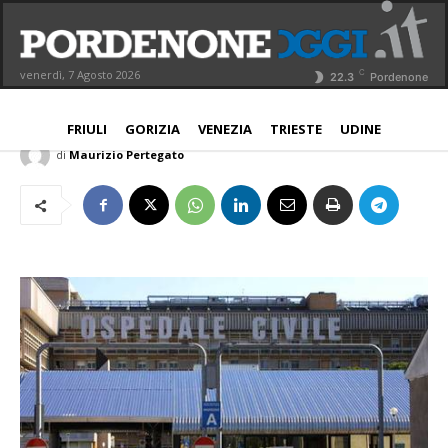
Operatrice socio-sanitaria deruba
anziana assistita
C
venerdì, 7 Agosto 2026
22.3
Pordenone
PORDENONE
23 Settembre 2020
Aggiornato:
24 Settembre 2020
FRIULI
GORIZIA
VENEZIA
TRIESTE
UDINE
di
Maurizio Pertegato