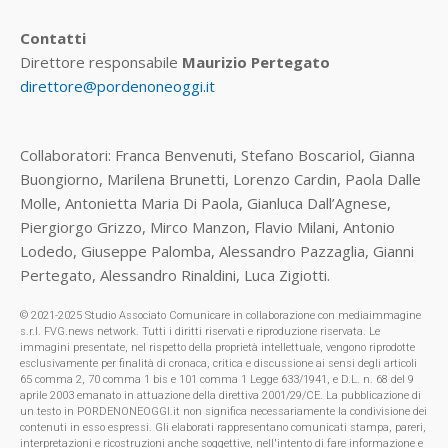
Contatti
Direttore responsabile
Maurizio Pertegato
direttore@pordenoneoggi.it
Collaboratori: Franca Benvenuti, Stefano Boscariol, Gianna
Buongiorno, Marilena Brunetti, Lorenzo Cardin, Paola Dalle
Molle, Antonietta Maria Di Paola, Gianluca Dall’Agnese,
Piergiorgo Grizzo, Mirco Manzon, Flavio Milani, Antonio
Lodedo, Giuseppe Palomba, Alessandro Pazzaglia, Gianni
Pertegato, Alessandro Rinaldini, Luca Zigiotti.
© 2021-2025 Studio Associato Comunicare in collaborazione con mediaimmagine
s.r.l. FVG.news network. Tutti i diritti riservati e riproduzione riservata. Le
immagini presentate, nel rispetto della proprietà intellettuale, vengono riprodotte
esclusivamente per finalità di cronaca, critica e discussione ai sensi degli articoli
65 comma 2, 70 comma 1 bis e 101 comma 1 Legge 633/1941, e D.L. n. 68 del 9
aprile 2003 emanato in attuazione della direttiva 2001/29/CE. La pubblicazione di
un testo in PORDENONEOGGI.it non significa necessariamente la condivisione dei
contenuti in esso espressi. Gli elaborati rappresentano comunicati stampa, pareri,
interpretazioni e ricostruzioni anche soggettive, nell'intento di fare informazione e