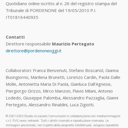
Quotidiano online iscritto al n. 26 del registro stampa del
Tribunale di PORDENONE del 19/05/2010 P.I.
IT01816440935
Contatti
Direttore responsabile
Maurizio Pertegato
direttore@pordenoneoggi.it
Collaboratori: Franca Benvenuti, Stefano Boscariol, Gianna
Buongiorno, Marilena Brunetti, Lorenzo Cardin, Paola Dalle
Molle, Antonietta Maria Di Paola, Gianluca Dall’Agnese,
Piergiorgo Grizzo, Mirco Manzon, Flavio Milani, Antonio
Lodedo, Giuseppe Palomba, Alessandro Pazzaglia, Gianni
Pertegato, Alessandro Rinaldini, Luca Zigiotti.
© 2021-2025 Studio Associato Comunicare in collaborazione con mediaimmagine
s.r.l. FVG.news network. Tutti i diritti riservati e riproduzione riservata. Le
immagini presentate, nel rispetto della proprietà intellettuale, vengono riprodotte