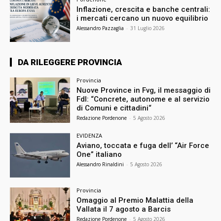
Inflazione, crescita e banche centrali:
i mercati cercano un nuovo equilibrio
Alessandro Pazzaglia
-
31 Luglio 2026
DA RILEGGERE PROVINCIA
Provincia
Nuove Province in Fvg, il messaggio di
FdI: “Concrete, autonome e al servizio
di Comuni e cittadini“
Redazione Pordenone
-
5 Agosto 2026
EVIDENZA
Aviano, toccata e fuga dell’ “Air Force
One” italiano
Alessandro Rinaldini
-
5 Agosto 2026
Provincia
Omaggio al Premio Malattia della
Vallata il 7 agosto a Barcis
Redazione Pordenone
-
5 Agosto 2026