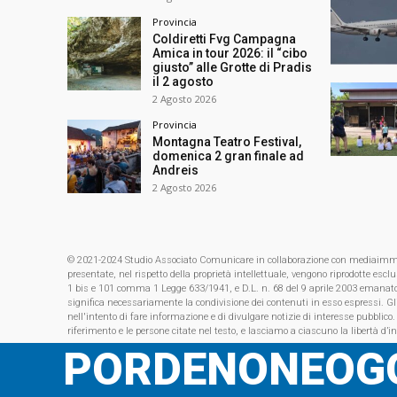
Provincia
Coldiretti Fvg Campagna
Amica in tour 2026: il “cibo
giusto” alle Grotte di Pradis
il 2 agosto
2 Agosto 2026
Provincia
Montagna Teatro Festival,
domenica 2 gran finale ad
Andreis
2 Agosto 2026
© 2021-2024 Studio Associato Comunicare in collaborazione con mediaimmagin
presentate, nel rispetto della proprietà intellettuale, vengono riprodotte es
1 bis e 101 comma 1 Legge 633/1941, e D.L. n. 68 del 9 aprile 2003 emanat
significa necessariamente la condivisione dei contenuti in esso espressi. Gl
nell'intento di fare informazione e di divulgare notizie di interesse pubblico.
riferimento e le persone citate nel testo, e lasciamo a ciascuno la libertà d’i
PORDENONEOGG