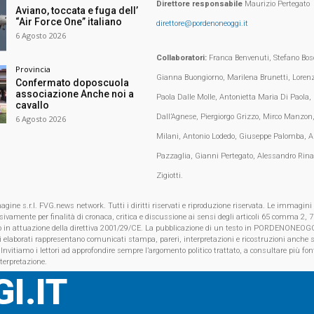
Direttore responsabile
Maurizio Pertegato
Aviano, toccata e fuga dell’
“Air Force One” italiano
direttore@pordenoneoggi.it
6 Agosto 2026
Collaboratori:
Franca Benvenuti, Stefano Bosc
Provincia
Gianna Buongiorno, Marilena Brunetti, Loren
Confermato doposcuola
associazione Anche noi a
Paola Dalle Molle, Antonietta Maria Di Paola,
cavallo
Dall’Agnese, Piergiorgo Grizzo, Mirco Manzon,
6 Agosto 2026
Milani, Antonio Lodedo, Giuseppe Palomba, A
Pazzaglia, Gianni Pertegato, Alessandro Rina
Zigiotti.
e s.r.l. FVG.news network. Tutti i diritti riservati e riproduzione riservata. Le immagini
clusivamente per finalità di cronaca, critica e discussione ai sensi degli articoli 65 comma 2
o in attuazione della direttiva 2001/29/CE. La pubblicazione di un testo in PORDENONEOGG
i elaborati rappresentano comunicati stampa, pareri, interpretazioni e ricostruzioni anche s
 Invitiamo i lettori ad approfondire sempre l’argomento politico trattato, a consultare più font
nterpretazione.
I.IT