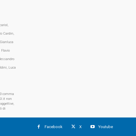
ariol,
zo Cardin,
 Gianluca
 Flavio
lessandro
ldini, Luca
, 70 comma
I.it non
oggettive,
i di
Facebook
X
Youtube