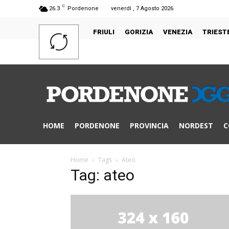
C
26.3
Pordenone
venerdì , 7 Agosto 2026
FRIULI
GORIZIA
VENEZIA
TRIEST
HOME
PORDENONE
PROVINCIA
NORDEST
C
Home
Tags
Ateo
Tag: ateo