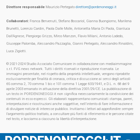
Direttore responsabile
Maurizio Pertegato
direttore@pordenoneoggi.it
Collaboratori:
Franca Benvenuti, Stefano Boscariol, Gianna Buongiorno, Marilena
Brunetti, Lorenzo Cardin, Paola Dalle Molle, Antonietta Maria Di Paola, Gianluca
Dall’Agnese, Piergiorgo Grizzo, Mirco Manzon, Flavio Milani, Antonio Lodedo,
Giuseppe Palomba, Alessandro Pazzaglia, Gianni Pertegato, Alessandro Rinaldini,
Luca Zigiotti.
© 2021-2024 Studio Associato Comunicare in collaborazione con mediaimmagine
s.r.l. FVG.news network. Tutti i diritti riservati e riproduzione riservata. Le
immagini presentate, nel rispetto della proprietà intellettuale, vengono riprodotte
esclusivamente per finalità di cronaca, critica e discussione ai sensi degli articoli
65 comma 2, 70 comma 1 bis e 101 comma 1 Legge 633/1941, e D.L. n. 68 del 9
aprile 2003 emanato in attuazione della direttiva 2001/29/CE. La pubblicazione di
un testo in PORDENONEOGGI.it non significa necessariamente la condivisione dei
contenuti in esso espressi. Gli elaborati rappresentano comunicati stampa, pareri,
interpretazioni e ricostruzioni anche soggettive, nell'intento di fare informazione e
di divulgare notizie di interesse pubblico. Invitiamo i lettori ad approfondire sempre
l’argomento politico trattato, a consultare più fonti di riferimento e le persone citate
nel testo, e lasciamo a ciascuno la libertà d’interpretazione.