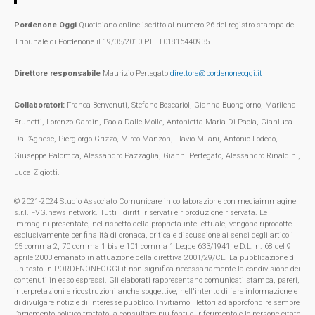
Pordenone Oggi
Quotidiano online iscritto al numero 26 del registro stampa del
Tribunale di Pordenone il 19/05/2010 P.I. IT01816440935
Direttore responsabile
Maurizio Pertegato
direttore@pordenoneoggi.it
Collaboratori:
Franca Benvenuti, Stefano Boscariol, Gianna Buongiorno, Marilena
Brunetti, Lorenzo Cardin, Paola Dalle Molle, Antonietta Maria Di Paola, Gianluca
Dall’Agnese, Piergiorgo Grizzo, Mirco Manzon, Flavio Milani, Antonio Lodedo,
Giuseppe Palomba, Alessandro Pazzaglia, Gianni Pertegato, Alessandro Rinaldini,
Luca Zigiotti.
© 2021-2024 Studio Associato Comunicare in collaborazione con mediaimmagine
s.r.l. FVG.news network. Tutti i diritti riservati e riproduzione riservata. Le
immagini presentate, nel rispetto della proprietà intellettuale, vengono riprodotte
esclusivamente per finalità di cronaca, critica e discussione ai sensi degli articoli
65 comma 2, 70 comma 1 bis e 101 comma 1 Legge 633/1941, e D.L. n. 68 del 9
aprile 2003 emanato in attuazione della direttiva 2001/29/CE. La pubblicazione di
un testo in PORDENONEOGGI.it non significa necessariamente la condivisione dei
contenuti in esso espressi. Gli elaborati rappresentano comunicati stampa, pareri,
interpretazioni e ricostruzioni anche soggettive, nell'intento di fare informazione e
di divulgare notizie di interesse pubblico. Invitiamo i lettori ad approfondire sempre
l’argomento politico trattato, a consultare più fonti di riferimento e le persone citate