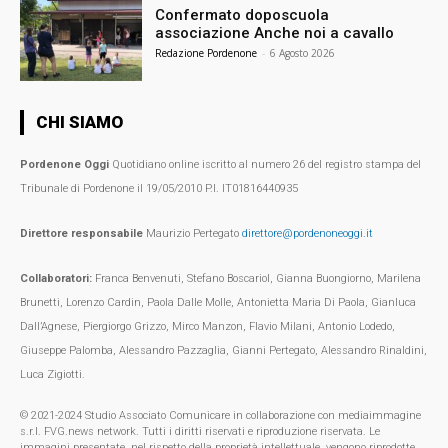
Confermato doposcuola
associazione Anche noi a cavallo
Redazione Pordenone
-
6 Agosto 2026
CHI SIAMO
Pordenone Oggi
Quotidiano online iscritto al numero 26 del registro stampa del
Tribunale di Pordenone il 19/05/2010 P.I. IT01816440935
Direttore responsabile
Maurizio Pertegato
direttore@pordenoneoggi.it
Collaboratori:
Franca Benvenuti, Stefano Boscariol, Gianna Buongiorno, Marilena
Brunetti, Lorenzo Cardin, Paola Dalle Molle, Antonietta Maria Di Paola, Gianluca
Dall’Agnese, Piergiorgo Grizzo, Mirco Manzon, Flavio Milani, Antonio Lodedo,
Giuseppe Palomba, Alessandro Pazzaglia, Gianni Pertegato, Alessandro Rinaldini,
Luca Zigiotti.
© 2021-2024 Studio Associato Comunicare in collaborazione con mediaimmagine
s.r.l. FVG.news network. Tutti i diritti riservati e riproduzione riservata. Le
immagini presentate, nel rispetto della proprietà intellettuale, vengono riprodotte