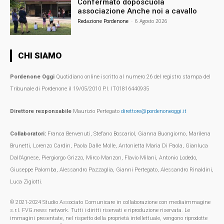
Confermato doposcuola
associazione Anche noi a cavallo
Redazione Pordenone
-
6 Agosto 2026
CHI SIAMO
Pordenone Oggi
Quotidiano online iscritto al numero 26 del registro stampa del
Tribunale di Pordenone il 19/05/2010 P.I. IT01816440935
Direttore responsabile
Maurizio Pertegato
direttore@pordenoneoggi.it
Collaboratori:
Franca Benvenuti, Stefano Boscariol, Gianna Buongiorno, Marilena
Brunetti, Lorenzo Cardin, Paola Dalle Molle, Antonietta Maria Di Paola, Gianluca
Dall’Agnese, Piergiorgo Grizzo, Mirco Manzon, Flavio Milani, Antonio Lodedo,
Giuseppe Palomba, Alessandro Pazzaglia, Gianni Pertegato, Alessandro Rinaldini,
Luca Zigiotti.
© 2021-2024 Studio Associato Comunicare in collaborazione con mediaimmagine
s.r.l. FVG.news network. Tutti i diritti riservati e riproduzione riservata. Le
immagini presentate, nel rispetto della proprietà intellettuale, vengono riprodotte