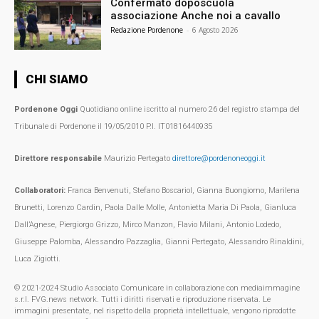
Confermato doposcuola
associazione Anche noi a cavallo
Redazione Pordenone
-
6 Agosto 2026
CHI SIAMO
Pordenone Oggi
Quotidiano online iscritto al numero 26 del registro stampa del
Tribunale di Pordenone il 19/05/2010 P.I. IT01816440935
Direttore responsabile
Maurizio Pertegato
direttore@pordenoneoggi.it
Collaboratori:
Franca Benvenuti, Stefano Boscariol, Gianna Buongiorno, Marilena
Brunetti, Lorenzo Cardin, Paola Dalle Molle, Antonietta Maria Di Paola, Gianluca
Dall’Agnese, Piergiorgo Grizzo, Mirco Manzon, Flavio Milani, Antonio Lodedo,
Giuseppe Palomba, Alessandro Pazzaglia, Gianni Pertegato, Alessandro Rinaldini,
Luca Zigiotti.
© 2021-2024 Studio Associato Comunicare in collaborazione con mediaimmagine
s.r.l. FVG.news network. Tutti i diritti riservati e riproduzione riservata. Le
immagini presentate, nel rispetto della proprietà intellettuale, vengono riprodotte