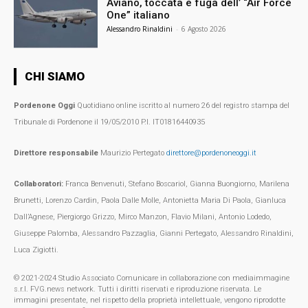
Aviano, toccata e fuga dell’ “Air Force
One” italiano
Alessandro Rinaldini
-
6 Agosto 2026
CHI SIAMO
Pordenone Oggi
Quotidiano online iscritto al numero 26 del registro stampa del
Tribunale di Pordenone il 19/05/2010 P.I. IT01816440935
Direttore responsabile
Maurizio Pertegato
direttore@pordenoneoggi.it
Collaboratori:
Franca Benvenuti, Stefano Boscariol, Gianna Buongiorno, Marilena
Brunetti, Lorenzo Cardin, Paola Dalle Molle, Antonietta Maria Di Paola, Gianluca
Dall’Agnese, Piergiorgo Grizzo, Mirco Manzon, Flavio Milani, Antonio Lodedo,
Giuseppe Palomba, Alessandro Pazzaglia, Gianni Pertegato, Alessandro Rinaldini,
Luca Zigiotti.
© 2021-2024 Studio Associato Comunicare in collaborazione con mediaimmagine
s.r.l. FVG.news network. Tutti i diritti riservati e riproduzione riservata. Le
immagini presentate, nel rispetto della proprietà intellettuale, vengono riprodotte