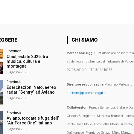
EGGERE
CHI SIAMO
Provincia
Pordenone Oggi
Quotidiano online iscritto 
Claut, estate 2026: tra
musica, cultura e
26 del registro stampa del Tribunale di Porden
montagna
19/05/2010 P.I. IT01816440935
8 Agosto 2026
Provincia
Direttore responsabile
Maurizio Pertegato
Esercitazioni Nato, aereo
radar “Sentry” ad Aviano
direttore@pordenoneoggi.it
6 Agosto 2026
Collaboratori:
Franca Benvenuti, Stefano Bosc
Provincia
Gianna Buongiorno, Marilena Brunetti, Loren
Aviano, toccata e fuga dell’
“Air Force One” italiano
Paola Dalle Molle, Antonietta Maria Di Paola,
6 Agosto 2026
Dall’Agnese, Piergiorgo Grizzo, Mirco Manzon,