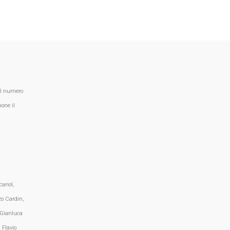
al numero
one il
ariol,
zo Cardin,
 Gianluca
 Flavio