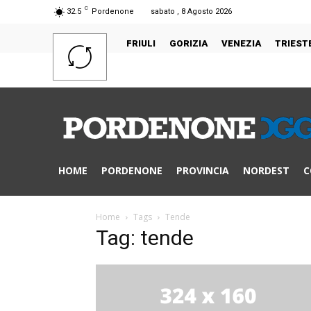
C
32.5
Pordenone
sabato , 8 Agosto 2026
FRIULI
GORIZIA
VENEZIA
TRIEST
HOME
PORDENONE
PROVINCIA
NORDEST
C
Home
Tags
Tende
Tag: tende