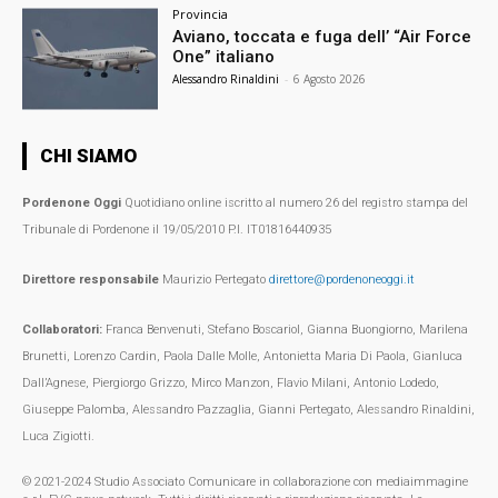
Provincia
Aviano, toccata e fuga dell’ “Air Force
One” italiano
Alessandro Rinaldini
-
6 Agosto 2026
CHI SIAMO
Pordenone Oggi
Quotidiano online iscritto al numero 26 del registro stampa del
Tribunale di Pordenone il 19/05/2010 P.I. IT01816440935
Direttore responsabile
Maurizio Pertegato
direttore@pordenoneoggi.it
Collaboratori:
Franca Benvenuti, Stefano Boscariol, Gianna Buongiorno, Marilena
Brunetti, Lorenzo Cardin, Paola Dalle Molle, Antonietta Maria Di Paola, Gianluca
Dall’Agnese, Piergiorgo Grizzo, Mirco Manzon, Flavio Milani, Antonio Lodedo,
Giuseppe Palomba, Alessandro Pazzaglia, Gianni Pertegato, Alessandro Rinaldini,
Luca Zigiotti.
© 2021-2024 Studio Associato Comunicare in collaborazione con mediaimmagine