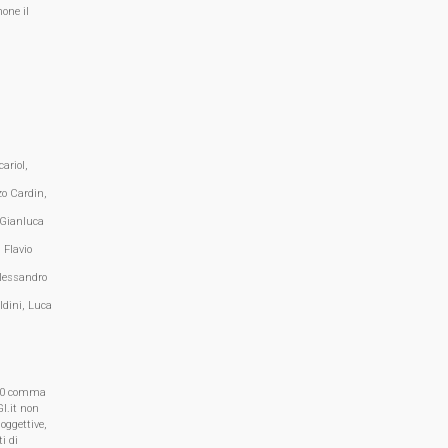
one il
ariol,
zo Cardin,
 Gianluca
 Flavio
lessandro
ldini, Luca
, 70 comma
I.it non
oggettive,
i di