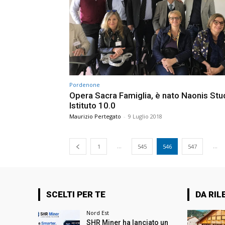
Pordenone
Opera Sacra Famiglia, è nato Naonis St
Istituto 10.0
Maurizio Pertegato
-
9 Luglio 2018
...
...
1
545
546
547
SCELTI PER TE
DA RIL
Nord Est
SHR Miner ha lanciato un