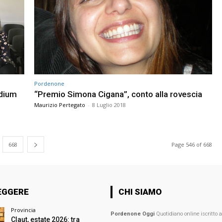
Pordenone
udium
“Premio Simona Cigana”, conto alla rovescia
Maurizio Pertegato
-
8 Luglio 2018
668
Page 546 of 668
EGGERE
CHI SIAMO
Provincia
Pordenone Oggi
Quotidiano online iscritto 
Claut, estate 2026: tra