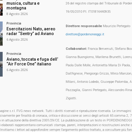
musica, cultura e
26 del registro stampa del Tribunale di Porden
montagna
19/05/2010 P.I. IT01816440935
8 Agosto 2026
Provincia
Direttore responsabile
Maurizio Pertegato
Esercitazioni Nato, aereo
radar “Sentry” ad Aviano
direttore@pordenoneoggi.it
6 Agosto 2026
Collaboratori:
Franca Benvenuti, Stefano Bosc
Provincia
Gianna Buongiorno, Marilena Brunetti, Loren
Aviano, toccata e fuga dell’
“Air Force One” italiano
Paola Dalle Molle, Antonietta Maria Di Paola,
6 Agosto 2026
Dall’Agnese, Piergiorgo Grizzo, Mirco Manzon,
Milani, Antonio Lodedo, Giuseppe Palomba, A
Pazzaglia, Gianni Pertegato, Alessandro Rina
Zigiotti.
e s.r.l. FVG.news network. Tutti i diritti riservati e riproduzione riservata. Le immagini
clusivamente per finalità di cronaca, critica e discussione ai sensi degli articoli 65 comma 2
o in attuazione della direttiva 2001/29/CE. La pubblicazione di un testo in PORDENONEOGG
i elaborati rappresentano comunicati stampa, pareri, interpretazioni e ricostruzioni anche s
 Invitiamo i lettori ad approfondire sempre l’argomento politico trattato, a consultare più font