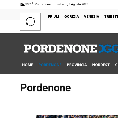
C
30.7
Pordenone
sabato , 8 Agosto 2026
FRIULI
GORIZIA
VENEZIA
TRIEST
HOME
PORDENONE
PROVINCIA
NORDEST
C
Pordenone