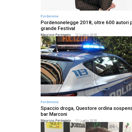
Pordenone
Pordenonelegge 2018, oltre 600 autori pe
grande Festival
Maurizio Pertegato
-
12 Luglio 2018
Pordenone
Spaccio droga, Questore ordina sospen
bar Marconi
Maurizio Pertegato
-
11 Luglio 2018