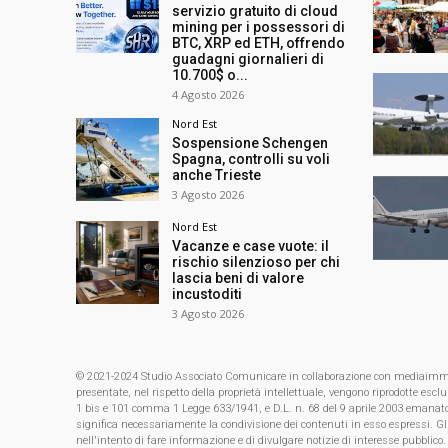
servizio gratuito di cloud
mining per i possessori di
BTC, XRP ed ETH, offrendo
guadagni giornalieri di
10.700$ o...
4 Agosto 2026
Nord Est
Sospensione Schengen
Spagna, controlli su voli
anche Trieste
3 Agosto 2026
Nord Est
Vacanze e case vuote: il
rischio silenzioso per chi
lascia beni di valore
incustoditi
3 Agosto 2026
© 2021-2024 Studio Associato Comunicare in collaborazione con mediaimmagin
presentate, nel rispetto della proprietà intellettuale, vengono riprodotte es
1 bis e 101 comma 1 Legge 633/1941, e D.L. n. 68 del 9 aprile 2003 emanat
significa necessariamente la condivisione dei contenuti in esso espressi. Gl
nell'intento di fare informazione e di divulgare notizie di interesse pubblico.