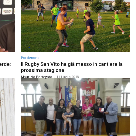
Pordenone
erde:
Il Rugby San Vito ha già messo in cantiere la
prossima stagione
Maurizio Pertegato
-
11 Luglio 2018