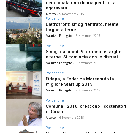
denunciata una donna per truffa
aggravata
Alberto
-
9 Novembre 2015
Pordenone
Dietrofront: smog rientrato, niente
targhe alterne
Maurizio Pertegato
-
8 Novembre 2015
Pordenone
Smog, da lunedì 9 tornano le targhe
alterne. Si comincia con le dispari
Maurizio Pertegato
-
8 Novembre 2015
Pordenone
Fidapa, a Federica Morsanuto la
migliore Start up 2015
Maurizio Pertegato
-
7 Novembre 2015
Pordenone
Comunali 2016, crescono i sostenitori
di Ciriani
Alberto
-
6 Novembre 2015
Pordenone