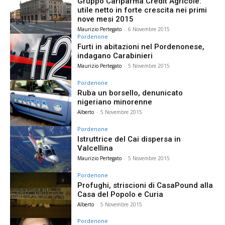
Gruppo Cariparma Crédit Agricole:
utile netto in forte crescita nei primi
nove mesi 2015
Maurizio Pertegato
-
6 Novembre 2015
Pordenone
Furti in abitazioni nel Pordenonese,
indagano Carabinieri
Maurizio Pertegato
-
5 Novembre 2015
Pordenone
Ruba un borsello, denunicato
nigeriano minorenne
Alberto
-
5 Novembre 2015
Pordenone
Istruttrice del Cai dispersa in
Valcellina
Maurizio Pertegato
-
5 Novembre 2015
Pordenone
Profughi, striscioni di CasaPound alla
Casa del Popolo e Curia
Alberto
-
5 Novembre 2015
Pordenone