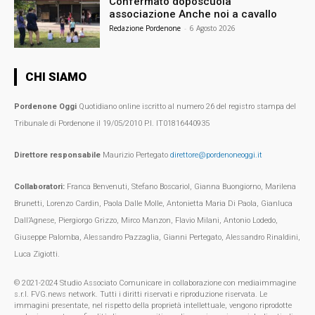
Confermato doposcuola
associazione Anche noi a cavallo
Redazione Pordenone
-
6 Agosto 2026
CHI SIAMO
Pordenone Oggi
Quotidiano online iscritto al numero 26 del registro stampa del
Tribunale di Pordenone il 19/05/2010 P.I. IT01816440935
Direttore responsabile
Maurizio Pertegato
direttore@pordenoneoggi.it
Collaboratori:
Franca Benvenuti, Stefano Boscariol, Gianna Buongiorno, Marilena
Brunetti, Lorenzo Cardin, Paola Dalle Molle, Antonietta Maria Di Paola, Gianluca
Dall’Agnese, Piergiorgo Grizzo, Mirco Manzon, Flavio Milani, Antonio Lodedo,
Giuseppe Palomba, Alessandro Pazzaglia, Gianni Pertegato, Alessandro Rinaldini,
Luca Zigiotti.
© 2021-2024 Studio Associato Comunicare in collaborazione con mediaimmagine
s.r.l. FVG.news network. Tutti i diritti riservati e riproduzione riservata. Le
immagini presentate, nel rispetto della proprietà intellettuale, vengono riprodotte